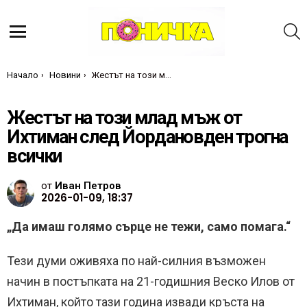
Т
Меню
Ти си тук:
Начало
Новини
Жестът на този млад мъж от Ихтиман след Йордановден трогна всички
Жестът на този млад мъж от
Ихтиман след Йордановден трогна
всички
от
Иван Петров
2026-01-09, 18:37
„Да имаш голямо сърце не тежи, само помага.“
Тези думи оживяха по най-силния възможен
начин в постъпката на 21-годишния Веско Илов от
Ихтиман, който тази година извади кръста на