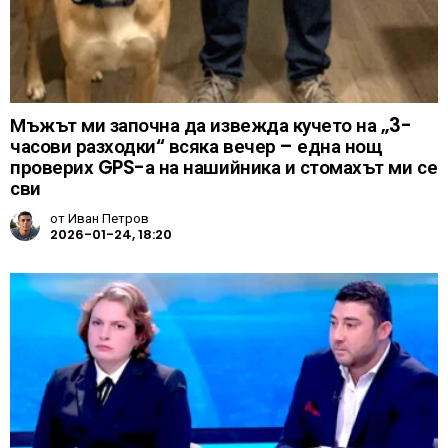
Мъжът ми започна да извежда кучето на „3-
часови разходки“ всяка вечер – една нощ
проверих GPS-а на нашийника и стомахът ми се
сви
от
Иван Петров
2026-01-24, 18:20