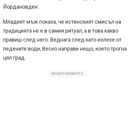
Йордановден.
Младият мъж показа, че истинският смисъл на
традицията не е в самия ритуал, а в това какво
правиш след него. Веднага след като излезе от
ледените води, Веско направи нещо, което трогна
цял град.
ADVERTISEMENTS