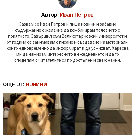
Автор:
Иван Петров
Казвам се Иван Петров и пиша новини и забавно
съдържание с желание да комбинирам полезното с
приятното. Завършил съм Великотърновски университет и
от години се занимавам с писане и създаване на материали,
които едновременно да информират и да усмихват. Харесва
ми да намирам интересното в ежедневието и да го
споделям с читателите си по достъпен и свеж начин.
ОЩЕ ОТ:
НОВИНИ