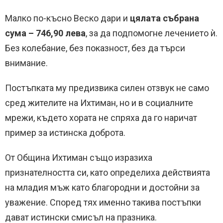
Малко по-късно Веско дари и
цялата събрана
сума – 746,90 лева
, за да подпомогне лечението ѝ.
Без колебание, без показност, без да търси
внимание.
Постъпката му предизвика силен отзвук не само
сред жителите на Ихтиман, но и в социалните
мрежи, където хората не спряха да го наричат
пример за истинска доброта.
От Община Ихтиман също изразиха
признателността си, като определиха действията
на младия мъж като благородни и достойни за
уважение. Според тях именно такива постъпки
дават истински смисъл на празника.