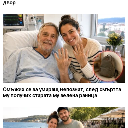
двор
Омъжих се за умиращ непознат, след смъртта
му получих старата му зелена раница