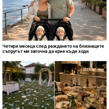
Четири месеца след раждането на близнаците
съпругът ми започна да крие къде ходи