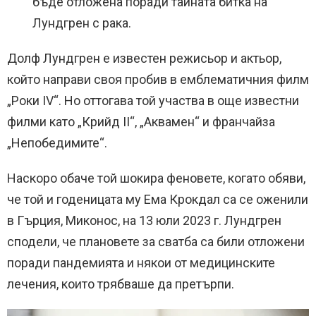
бъде отложена поради тайната битка на
Лундгрен с рака.
Долф Лундгрен е известен режисьор и актьор,
който направи своя пробив в емблематичния филм
„Роки IV“. Но оттогава той участва в още известни
филми като „Крийд II“, „Аквамен“ и франчайза
„Непобедимите“.
Наскоро обаче той шокира феновете, когато обяви,
че той и годеницата му Ема Крокдал са се оженили
в Гърция, Миконос, на 13 юли 2023 г. Лундгрен
сподели, че плановете за сватба са били отложени
поради пандемията и някои от медицинските
лечения, които трябваше да претърпи.