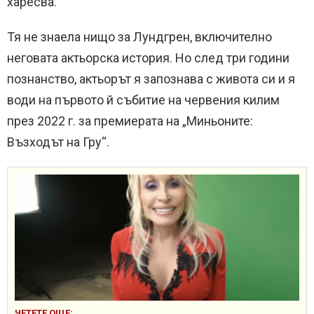
харесва.
Тя не знаела нищо за Лундгрен, включително
неговата актьорска история. Но след три години
познанство, актьорът я запознава с живота си и я
води на първото й събитие на червения килим
през 2022 г. за премиерата на „Миньоните:
Възходът на Гру“.
ЧЕТЕТЕ ОЩЕ: