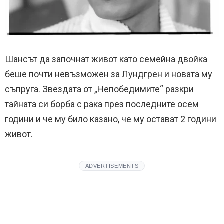
Шансът да започнат живот като семейна двойка
беше почти невъзможен за Лундгрен и новата му
съпруга. Звездата от „Непобедимите“ разкри
тайната си борба с рака през последните осем
години и че му било казано, че му остават 2 години
живот.
ADVERTISEMENTS