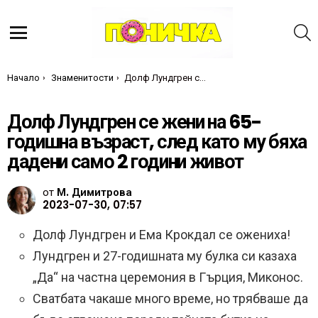
Т
Меню
Ти си тук:
Начало
Знаменитости
Долф Лундгрен се жени на 65-годишна възраст, след като му бяха дадени само 2 години живот
Долф Лундгрен се жени на 65-
годишна възраст, след като му бяха
дадени само 2 години живот
от
М. Димитрова
2023-07-30, 07:57
Долф Лундгрен и Ема Крокдал се ожениха!
Лундгрен и 27-годишната му булка си казаха
„Да“ на частна церемония в Гърция, Миконос.
Сватбата чакаше много време, но трябваше да