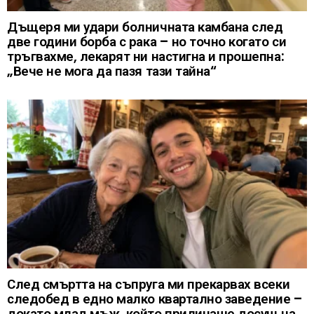
Дъщеря ми удари болничната камбана след
две години борба с рака – но точно когато си
тръгвахме, лекарят ни настигна и прошепна:
„Вече не мога да пазя тази тайна“
След смъртта на съпруга ми прекарвах всеки
следобед в едно малко квартално заведение –
докато млад мъж, който приличаше досущ на