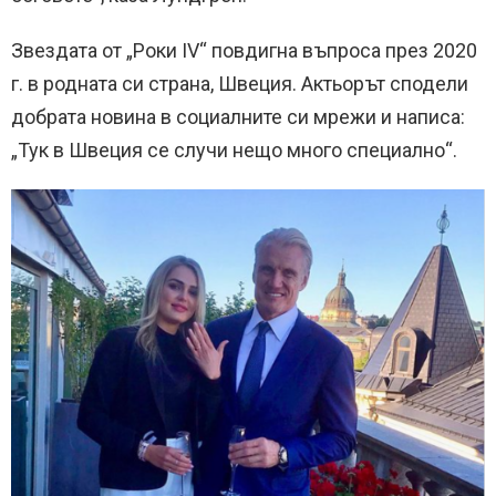
Звездата от „Роки IV“ повдигна въпроса през 2020
г. в родната си страна, Швеция. Актьорът сподели
добрата новина в социалните си мрежи и написа:
„Тук в Швеция се случи нещо много специално“.