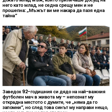
него като млад, не седна срещу мен и не
прошепна: „Мъжът ви ме накара да пазя една
тайна“
Заведох 92-годишния си дядо на най-важния
футболен мач в живота му – непознат му
открадна мястото с думите, че „няма да го
запомни“, но след това синът му направи нещо,