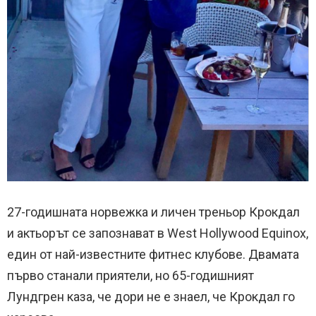
27-годишната норвежка и личен треньор Крокдал
и актьорът се запознават в West Hollywood Equinox,
един от най-известните фитнес клубове. Двамата
първо станали приятели, но 65-годишният
Лундгрен каза, че дори не е знаел, че Крокдал го