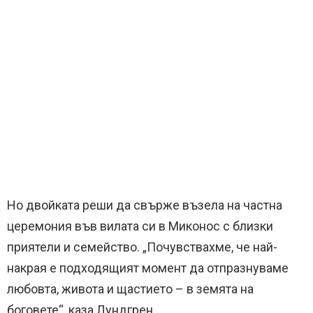
Но двойката реши да свърже възела на частна
церемония във вилата си в Миконос с близки
приятели и семейство. „Почувствахме, че най-
накрая е подходящият момент да отпразнуваме
любовта, живота и щастието – в земята на
боговете“, каза Лундгрен.