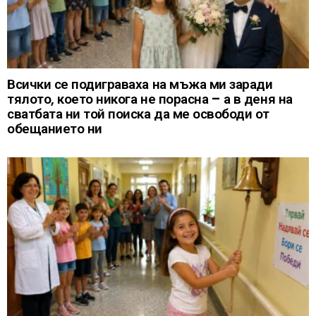
Всички се подиграваха на мъжа ми заради
тялото, което никога не порасна – а в деня на
сватбата ни той поиска да ме освободи от
обещанието ни