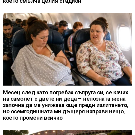
което смълча целия стадион
Месец след като погребах съпруга си, се качих
на самолет с двете ни деца – непозната жена
започна да ме унижава още преди излитането,
но осемгодишната ми дъщеря направи нещо,
което промени всичко