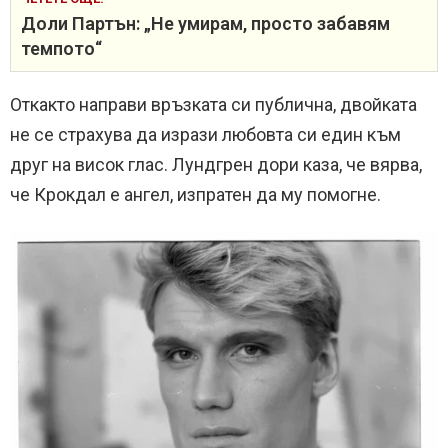
Доли Партън: „Не умирам, просто забавям
темпото“
Откакто направи връзката си публична, двойката
не се страхува да изрази любовта си един към
друг на висок глас. Лундгрен дори каза, че вярва,
че Крокдал е ангел, изпратен да му помогне.