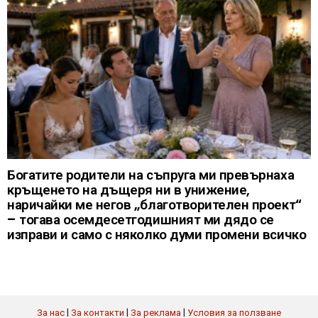
Богатите родители на съпруга ми превърнаха
кръщенето на дъщеря ни в унижение,
наричайки ме негов „благотворителен проект“
– тогава осемдесетгодишният ми дядо се
изправи и само с няколко думи промени всичко
За нас
|
За контакти
|
За реклама
|
Условия за ползване