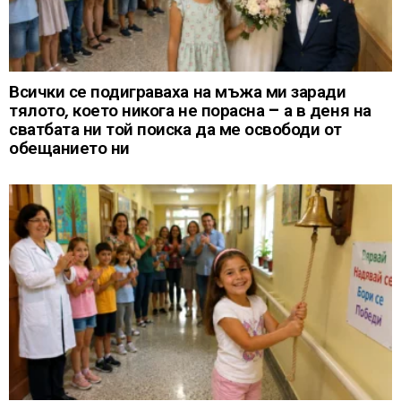
Всички се подиграваха на мъжа ми заради
тялото, което никога не порасна – а в деня на
сватбата ни той поиска да ме освободи от
обещанието ни