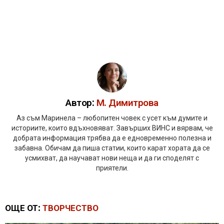
Автор:
М. Димитрова
Аз съм Маринела – любопитен човек с усет към думите и
историите, които вдъхновяват. Завърших ВИНС и вярвам, че
добрата информация трябва да е едновременно полезна и
забавна. Обичам да пиша статии, които карат хората да се
усмихват, да научават нови неща и да ги споделят с
приятели.
ОЩЕ ОТ:
ТВОРЧЕСТВО