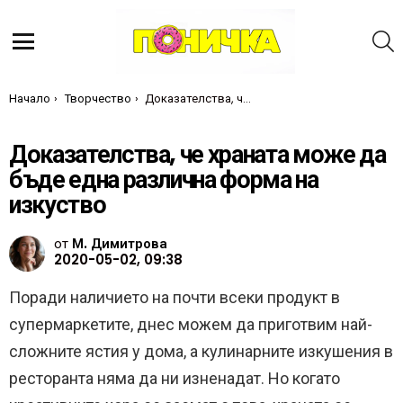
Т
Меню
Ти си тук:
Начало
Творчество
Доказателства, че храната може да бъде една различна форма на изкуство
Доказателства, че храната може да
бъде една различна форма на
изкуство
от
М. Димитрова
2020-05-02, 09:38
Поради наличието на почти всеки продукт в
супермаркетите, днес можем да приготвим най-
сложните ястия у дома, а кулинарните изкушения в
ресторанта няма да ни изненадат. Но когато