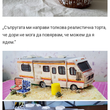
„Съпругата ми направи толкова реалистична торта,
че дори не мога да повярвам, че можем да я
ядем.“