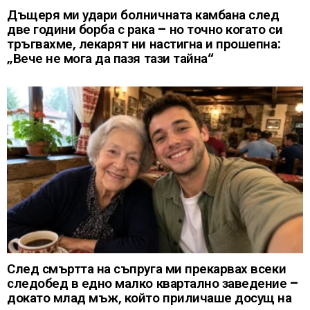
Дъщеря ми удари болничната камбана след
две години борба с рака – но точно когато си
тръгвахме, лекарят ни настигна и прошепна:
„Вече не мога да пазя тази тайна“
След смъртта на съпруга ми прекарвах всеки
следобед в едно малко квартално заведение –
докато млад мъж, който приличаше досущ на