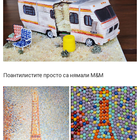
Поантилистите просто са нямали M&M