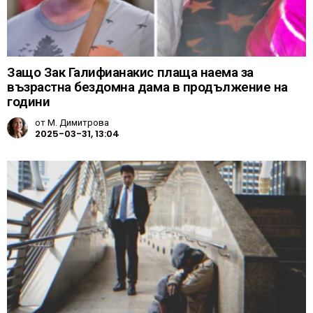
Защо Зак Галифианакис плаща наема за
възрастна бездомна дама в продължение на
години
от
М. Димитрова
2025-03-31, 13:04