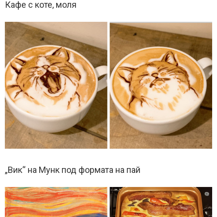
Кафе с коте, моля
„Вик“ на Мунк под формата на пай