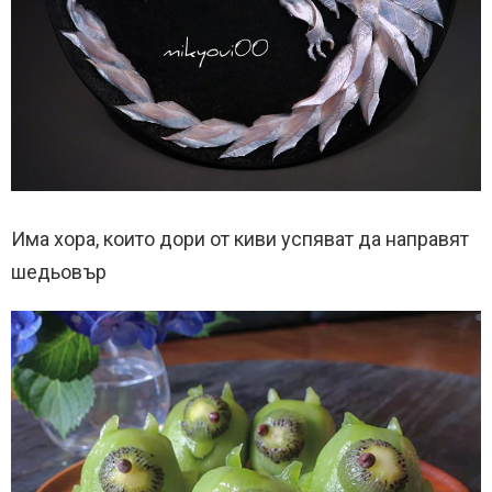
Има хора, които дори от киви успяват да направят
шедьовър