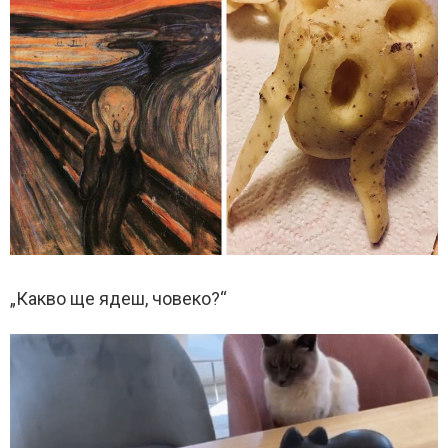
„Какво ще ядеш, човеко?“