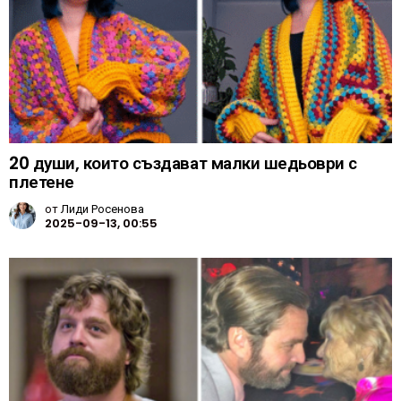
20 души, които създават малки шедьоври с
плетене
от
Лиди Росенова
2025-09-13, 00:55