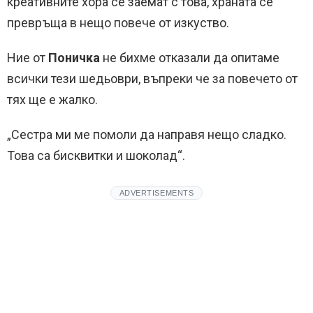
креативните хора се заемат с това, храната се
превръща в нещо повече от изкуство.
Ние от
Поничка
не бихме отказали да опитаме
всички тези шедьоври, въпреки че за повечето от
тях ще е жалко.
„Сестра ми ме помоли да направя нещо сладко.
Това са бисквитки и шоколад“.
ADVERTISEMENTS