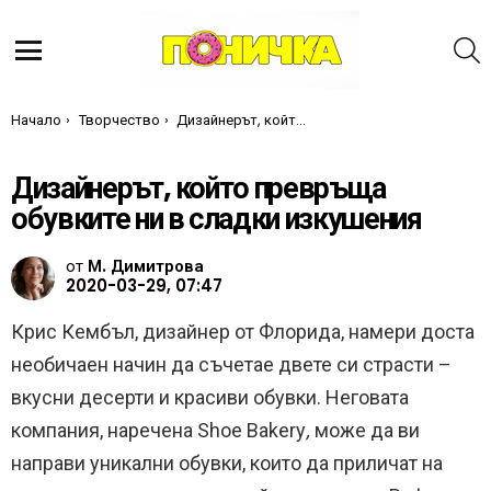
Т
Меню
Ти си тук:
Начало
Творчество
Дизайнерът, който превръща обувките ни в сладки изкушения
Дизайнерът, който превръща
обувките ни в сладки изкушения
от
М. Димитрова
2020-03-29, 07:47
Крис Кембъл, дизайнер от Флорида, намери доста
необичаен начин да съчетае двете си страсти –
вкусни десерти и красиви обувки. Неговата
компания, наречена Shoe Bakery
,
може да ви
направи уникални обувки, които да приличат на