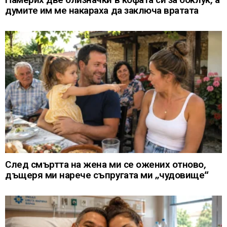
думите им ме накараха да заключа вратата
След смъртта на жена ми се ожених отново,
дъщеря ми нарече съпругата ми „чудовище“