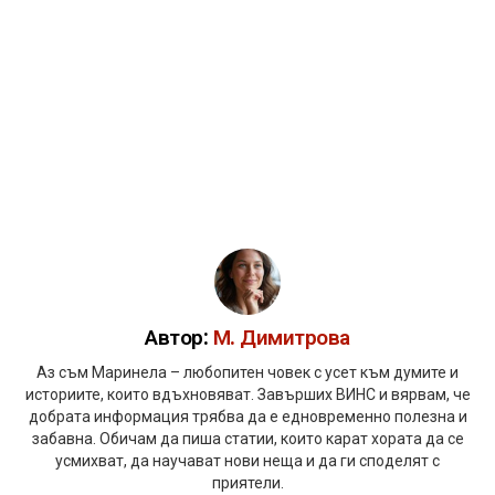
Автор:
М. Димитрова
Аз съм Маринела – любопитен човек с усет към думите и
историите, които вдъхновяват. Завърших ВИНС и вярвам, че
добрата информация трябва да е едновременно полезна и
забавна. Обичам да пиша статии, които карат хората да се
усмихват, да научават нови неща и да ги споделят с
приятели.