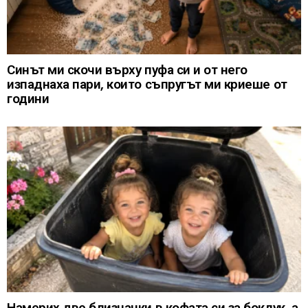
Синът ми скочи върху пуфа си и от него
изпаднаха пари, които съпругът ми криеше от
години
Намерих две близначки в кофата си за боклук, а