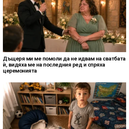
Дъщеря ми ме помоли да не идвам на сватбата
ѝ, видяха ме на последния ред и спряха
церемонията