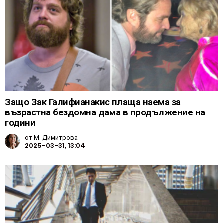
Защо Зак Галифианакис плаща наема за
възрастна бездомна дама в продължение на
години
от
М. Димитрова
2025-03-31, 13:04