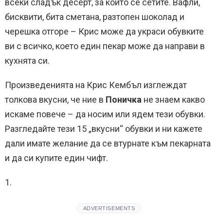
всеки сладък десерт, за който се сетите. Вафли,
бисквити, бита сметана, разтопен шоколад и
черешка отгоре – Крис може да украси обувките
ви с всичко, което един пекар може да направи в
кухнята си.
Произведенията на Крис Кембъл изглеждат
толкова вкусни, че ние в
Поничка
не знаем какво
искаме повече – да носим или ядем тези обувки.
Разгледайте тези 15 „вкусни“ обувки и ни кажете
дали имате желание да се втурнате към пекарната
и да си купите един чифт.
1.
ADVERTISEMENTS