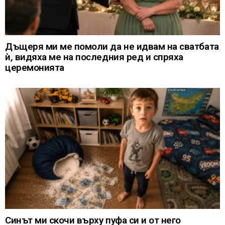
Дъщеря ми ме помоли да не идвам на сватбата
ѝ, видяха ме на последния ред и спряха
церемонията
Синът ми скочи върху пуфа си и от него