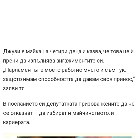
Джузи е майка на четири деца и казва, че това не ѝ
пречи да изпълнява ангажиментите си.
„Парламентът е моето работно място и съм тук,
защото имам способността да давам своя принос,“
заяви тя.
В посланието си депутатката призова жените да не
се отказват – да избират и майчинството, и
кариерата.