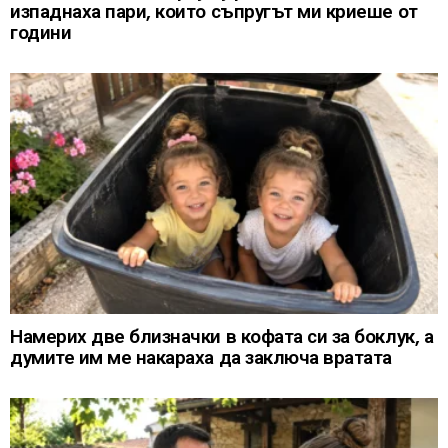
изпаднаха пари, които съпругът ми криеше от
години
Намерих две близначки в кофата си за боклук, а
думите им ме накараха да заключа вратата