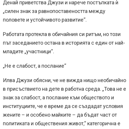
Денай приветства Джузи и нарече постъпката ѝ
„силен знак за равнопоставеността между
половете и устойчивото развитие“.
Работата протекла в обичайния си ритъм, но този
път заседанието остана в историята с един от най-
младите „участници“.
„Не е слабост, а послание“
Илва Джузи обясни, че не вижда нищо необичайно
в присъствието на дете в работна среда. „Това не е
знак за слабост, а послание към обществото и
институциите, че е време да се създадат условия
жените – и особено майките – да бъдат част от
политиката и обществения живот,“ категорична е