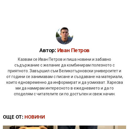
Автор:
Иван Петров
Казвам се Иван Петров и пиша новини и забавно
съдържание с желание да комбинирам полезното с
приятното. Завършил съм Великотърновски университет и
от години се занимавам с писане и създаване на материали,
които едновременно да информират и да усмихват. Харесва
ми да намирам интересното в ежедневието и да го
споделям с читателите си по достъпен и свеж начин.
ОЩЕ ОТ:
НОВИНИ