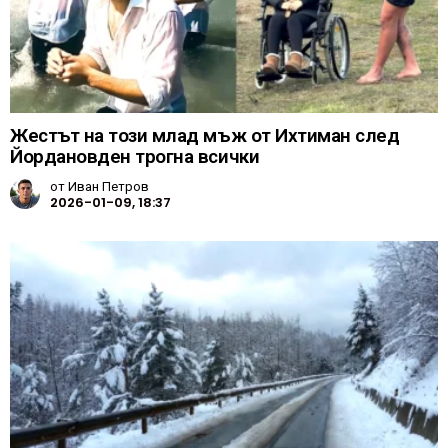
Жестът на този млад мъж от Ихтиман след
Йордановден трогна всички
от
Иван Петров
2026-01-09, 18:37