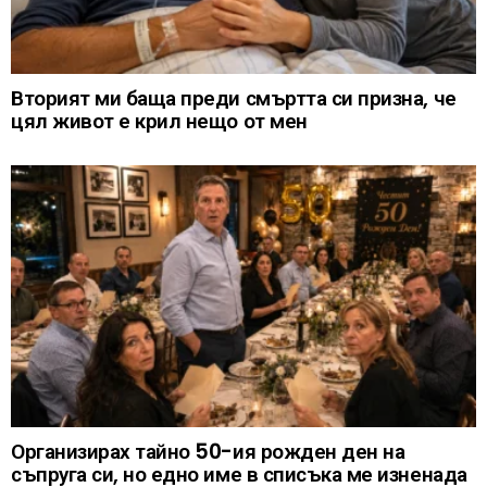
Вторият ми баща преди смъртта си призна, че
цял живот е крил нещо от мен
Организирах тайно 50-ия рожден ден на
съпруга си, но едно име в списъка ме изненада