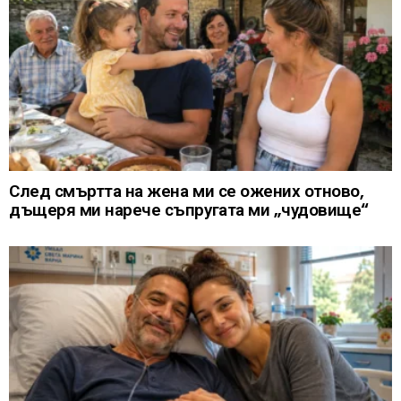
След смъртта на жена ми се ожених отново,
дъщеря ми нарече съпругата ми „чудовище“