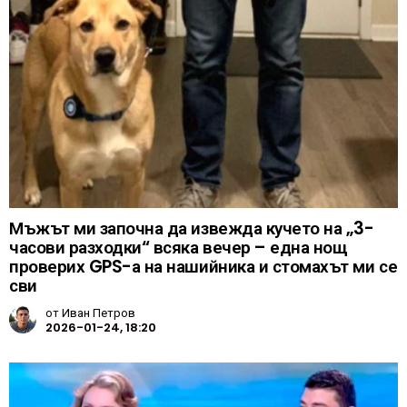
Мъжът ми започна да извежда кучето на „3-
часови разходки“ всяка вечер – една нощ
проверих GPS-а на нашийника и стомахът ми се
сви
от
Иван Петров
2026-01-24, 18:20