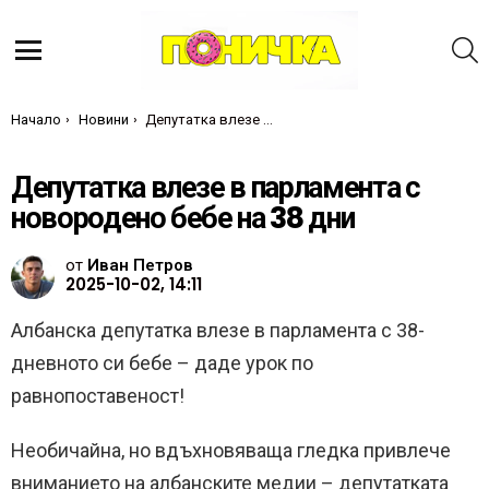
Т
Меню
Ти си тук:
Начало
Новини
Депутатка влезе в парламента с новородено бебе на 38 дни
Депутатка влезе в парламента с
новородено бебе на 38 дни
от
Иван Петров
2025-10-02, 14:11
Албанска депутатка влезе в парламента с 38-
дневното си бебе – даде урок по
равнопоставеност!
Необичайна, но вдъхновяваща гледка привлече
вниманието на албанските медии – депутатката