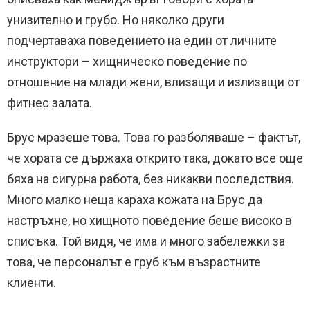
унизително и грубо. Но няколко други
подчертаваха поведението на един от личните
инструктори – хищническо поведение по
отношение на млади жени, влизащи и излизащи от
фитнес залата.
Брус мразеше това. Това го разболяваше – фактът,
че хората се държаха открито така, докато все още
бяха на сигурна работа, без никакви последствия.
Много малко неща караха кожата на Брус да
настръхне, но хищното поведение беше високо в
списъка. Той видя, че има и много забележки за
това, че персоналът е груб към възрастните
клиенти.