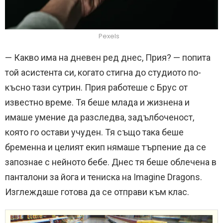
Pexels
— Какво има на дневен ред днес, Прия? — попита
той асистента си, когато стигна до студиото по-
късно тази сутрин. Прия работеше с Брус от
известно време. Тя беше млада и жизнена и
имаше умение да разследва, задълбоченост,
която го остави учуден. Тя също така беше
бременна и целият екип нямаше търпение да се
запознае с нейното бебе. Днес тя беше облечена в
панталони за йога и тениска на Imagine Dragons.
Изглеждаше готова да се отправи към клас.