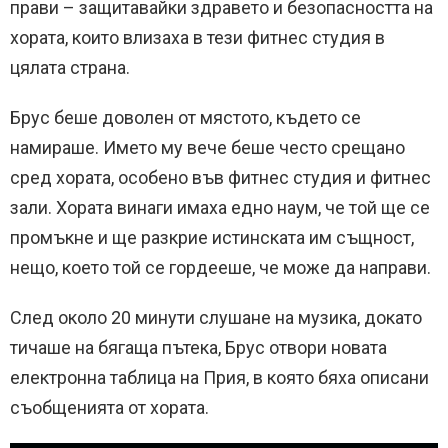
прави – защитавайки здравето и безопасността на
хората, които влизаха в тези фитнес студия в
цялата страна.
Брус беше доволен от мястото, където се
намираше. Името му вече беше често срещано
сред хората, особено във фитнес студия и фитнес
зали. Хората винаги имаха едно наум, че той ще се
промъкне и ще разкрие истинската им същност,
нещо, което той се гордееше, че може да направи.
След около 20 минути слушане на музика, докато
тичаше на бягаща пътека, Брус отвори новата
електронна таблица на Прия, в която бяха описани
съобщенията от хората.