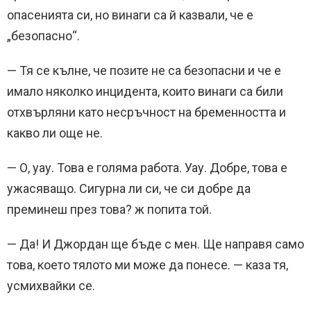
опасенията си, но винаги са й казвали, че е
„безопасно“.
— Тя се кълне, че позите не са безопасни и че е
имало няколко инцидента, които винаги са били
отхвърляни като несръчност на бременността и
какво ли още не.
— О, уау. Това е голяма работа. Уау. Добре, това е
ужасяващо. Сигурна ли си, че си добре да
преминеш през това? ж попита той.
— Да! И Джордан ще бъде с мен. Ще направя само
това, което тялото ми може да понесе. — каза тя,
усмихвайки се.