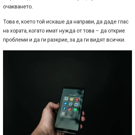
очакването.
Това е, което той искаше да направи, да даде глас
на хората, когато имат нужда от това – да открие
проблеми и да ги разкрие, за да ги видят всички.