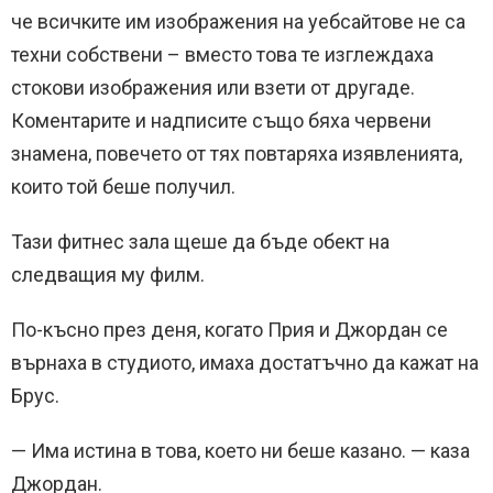
че всичките им изображения на уебсайтове не са
техни собствени – вместо това те изглеждаха
стокови изображения или взети от другаде.
Коментарите и надписите също бяха червени
знамена, повечето от тях повтаряха изявленията,
които той беше получил.
Тази фитнес зала щеше да бъде обект на
следващия му филм.
По-късно през деня, когато Прия и Джордан се
върнаха в студиото, имаха достатъчно да кажат на
Брус.
— Има истина в това, което ни беше казано. — каза
Джордан.