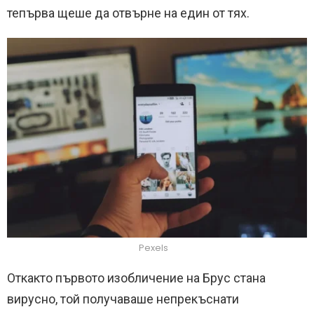
тепърва щеше да отвърне на един от тях.
Pexels
Откакто първото изобличение на Брус стана
вирусно, той получаваше непрекъснати