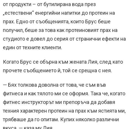
от продукти – от бутилирана вода през
„естествени“ енергийни напитки до протеин на
прах. Едно от съобщенията, които Брус беше
получил, беше за това как протеиновият прах на
студиото е довел до серия от странични ефекти на
един от техните клиенти.
Когато Брус се обърна към жената Лия, след като
прочете съобщението й, той се срещна с нея.
— Бях толкова доволна от това, че съм във
фитнеса и как тялото ми се оформя. Така че, когато
фитнес инструкторът ми препоръча да добавя
техния характерен протеин на прах към ястията ми,
трябваше да го опитам. Купих няколко различни
вкуса. — каза му Лия.