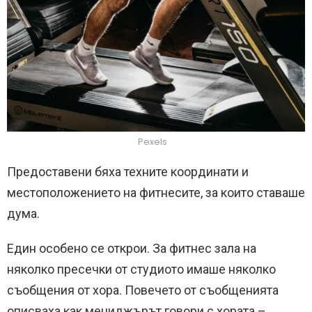
Pexels
Предоставени бяха техните координати и
местоположението на фитнесите, за които ставаше
дума.
Един особено се открои. За фитнес зала на
няколко пресечки от студиото имаше няколко
съобщения от хора. Повечето от съобщенията
описваха как мениджърът говори с хората –