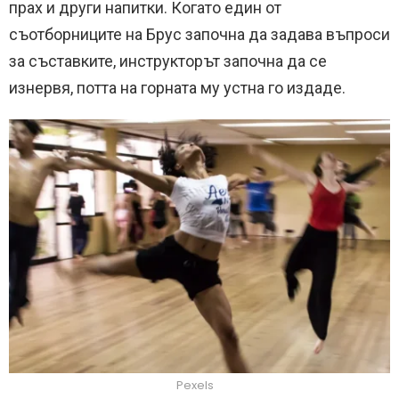
прах и други напитки. Когато един от
съотборниците на Брус започна да задава въпроси
за съставките, инструкторът започна да се
изнервя, потта на горната му устна го издаде.
Pexels