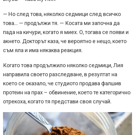
— Но след това, няколко седмици след всичко
това… — продължи тя. — Косата ми започна да
пада на кичури, когато я миех. О, тогава се появи и
акнето. Докторът каза, че вероятно е нещо, което
съм яла и има някаква реакция.
Когато това продължило няколко седмици, Лия
направила своето разследване, в резултат на
което се оказало, че студиото продава фалшив
протеин на прах – обвинение, което те категорично
отрекоха, когато тя представи своя случай.