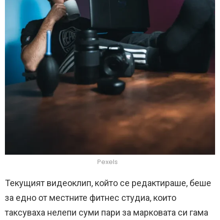
Pexels
Текущият видеоклип, който се редактираше, беше
за едно от местните фитнес студиа, които
таксуваха нелепи суми пари за марковата си гама