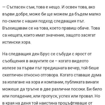
— Съгласен съм, това е нещо. И освен това, ако
върви добре, може би ще можем да бъдем малко
по-смели с нашия подход следващия път.
Възхищавам се на това, което правиш обаче. Това
са нещата, които имат значение, защото засягат
истински хора.
На следващия ден Брус се събуди с ярост от
съобщения в акаунтите си – когато видеото
излезе за първи път предишната вечер, той беше
скептичен относно отговора. Когато ставаше дума
за излагане на хора и компании, публиката винаги
можеше да тръгне в две различни посоки. Би било
или попадение, или пропуск, успех или провал. Но
в края на деня той наистина процъфтяваше от