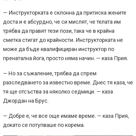
— Инструкторката е склонна да притиска жените
доста и е абсурдно, че си мислят, че телата им
трябва да правят тези пози, така че в крайна
сметка стигат до крайности. Инструкторката не
може да бъде квалифициран инструктор по
пренатална йога, просто няма начин. — каза Прия.
— Но за съжаление, трябва да спрем
разследването за известно време. Днес тя каза, че
тя ще отсъства за няколко седмици. — каза
Джордан на Брус.
— Добре е, че все още имаме време. — каза Прия,
докато се потупваше по корема.