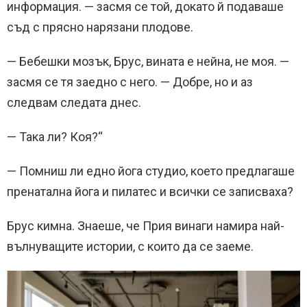
информация. — засмя се той, докато й подаваше
съд с прясно нарязани плодове.
— Бебешки мозък, Брус, вината е нейна, не моя. —
засмя се тя заедно с него. — Добре, но и аз
следвам следата днес.
— Така ли? Коя?“
— Помниш ли едно йога студио, което предлагаше
пренатална йога и пилатес и всички се записваха?
Брус кимна. Знаеше, че Прия винаги намира най-
вълнуващите истории, с които да се заеме.