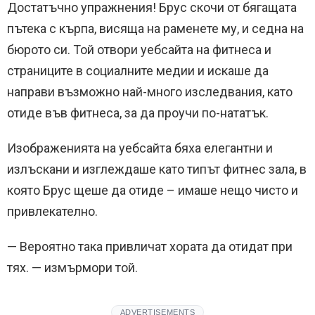
Достатъчно упражнения! Брус скочи от бягащата
пътека с кърпа, висяща на раменете му, и седна на
бюрото си. Той отвори уебсайта на фитнеса и
страниците в социалните медии и искаше да
направи възможно най-много изследвания, като
отиде във фитнеса, за да проучи по-нататък.
Изображенията на уебсайта бяха елегантни и
излъскани и изглеждаше като типът фитнес зала, в
която Брус щеше да отиде – имаше нещо чисто и
привлекателно.
— Вероятно така привличат хората да отидат при
тях. — измърмори той.
ADVERTISEMENTS