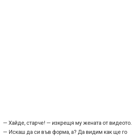
— Хайде, старче! — изкрещя му жената от видеото.
— Искаш да си във форма, а? Да видим как ще го