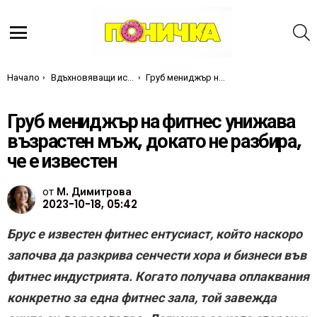
Т
Меню
Ти си тук:
Начало
Вдъхновяващи истории
Груб мениджър на фитнес унижава възрастен мъж, докато не разбира, че е известен
Груб мениджър на фитнес унижава
възрастен мъж, докато не разбира,
че е известен
от
М. Димитрова
2023-10-18, 05:42
Брус е известен фитнес ентусиаст, който наскоро
започва да разкрива сенчести хора и бизнеси във
фитнес индустрията. Когато получава оплаквания
конкретно за една фитнес зала, той завежда