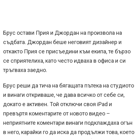
Брус остави Прия и Джордан на произвола на
съдбата. Джордан беше неговият дизайнер и
откакто Прия се присъедини към екипа, те бързо
се сприятелиха, като често идваха в офиса и си
тръгваха заедно.
Брус реши да тича на бягащата пътека на студиото
и винаги откриваше, че дава всичко от себе си,
докато е активен. Той отключи своя iPad и
превъртя коментарите от новото видео –
неприятните коментари винаги подклаждаха огън
в него, карайки го да иска да продължи това, което