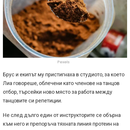
Pexels
Брус и екипът му пристигнаха в студиото, за което
Лиа говореше, облечени като членове на танцов
отбор, търсейки ново място за работа между
танцовите си репетиции.
Не след дълго един от инструкторите се обърна
към него и препоръча тяхната линия протеин на