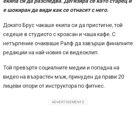
екипа си да разследва. Дегизира се като старец и
е шокиран да види как се отнасят с него.
Докато Брус чакаше екипа си да пристигне, той
седеше в студиото с кроасан и чаша кафе. С
нетърпение очакваше Ралф да завърши финалните
редакции на най-новия си видеоклип.
Той превъртя социалните медии и попадна на
видео на възрастен мъж, принуден да прави 20
лицеви опори от инструктора по фитнес.
ADVERTISEMENTS