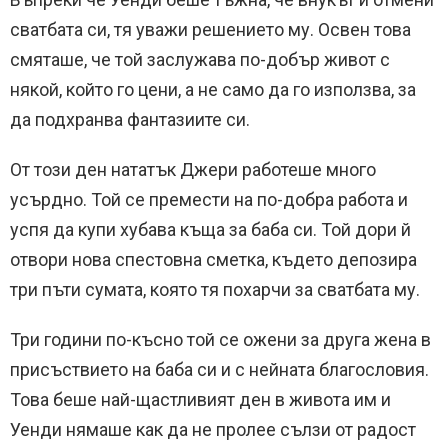
сватбата си, тя уважи решението му. Освен това
смяташе, че той заслужава по-добър живот с
някой, който го цени, а не само да го използва, за
да подхранва фантазиите си.
От този ден нататък Джери работеше много
усърдно. Той се премести на по-добра работа и
успя да купи хубава къща за баба си. Той дори й
отвори нова спестовна сметка, където депозира
три пъти сумата, която тя похарчи за сватбата му.
Три години по-късно той се ожени за друга жена в
присъствието на баба си и с нейната благословия.
Това беше най-щастливият ден в живота им и
Уенди нямаше как да не пролее сълзи от радост