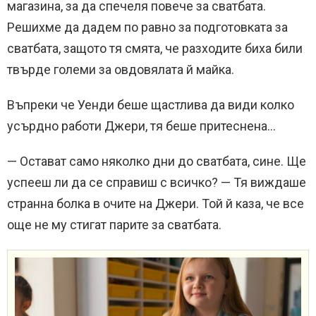
магазина, за да спечеля повече за сватбата.
Решихме да дадем по равно за подготовката за
сватбата, защото тя смята, че разходите биха били
твърде големи за овдовялата й майка.
Въпреки че Уенди беше щастлива да види колко
усърдно работи Джери, тя беше притеснена…
— Остават само няколко дни до сватбата, сине. Ще
успееш ли да се справиш с всичко? — Тя виждаше
странна болка в очите на Джери. Той й каза, че все
още не му стигат парите за сватбата.