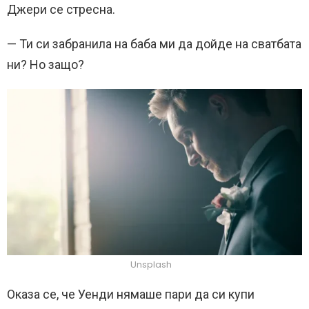
Джери се стресна.
— Ти си забранила на баба ми да дойде на сватбата
ни? Но защо?
Unsplash
Оказа се, че Уенди нямаше пари да си купи