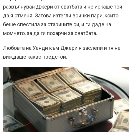
развълнуван Джери от сватбата и не искаше той
да я отменя. Затова изтегли всички пари, които
беше спестила за старините си, и ги даде на
момчето, за да ги похарчи за сватбата.
Любовта на Уенди към Джери я заслепи и тя не
виждаше какво предстои.