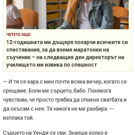
ЧЕТЕТЕ ОЩЕ:
12-годишната ми дъщеря похарчи всичките си
спестявания, за да вземе маратонки на
съученик – на следващия ден директорът на
училището ме извика по спешност
— И тя се кара с мен почти всяка вечер, когато се
срещаме. Боли ме сърцето, бабо. Понякога
чувствам, че просто трябва да отменя сватбата и
да скъсам с нея. Тя никога не ме разбира. —
изплака той.
Сърцето на Уенди се сви. Знаеше колко е