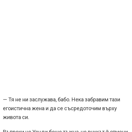
— Тя не ни заслужава, бабо. Нека забравим тази
егоистична жена и да се съсредоточим върху
живота си.
Въпреки че Уенди беше тъжна, че внукът й отмени