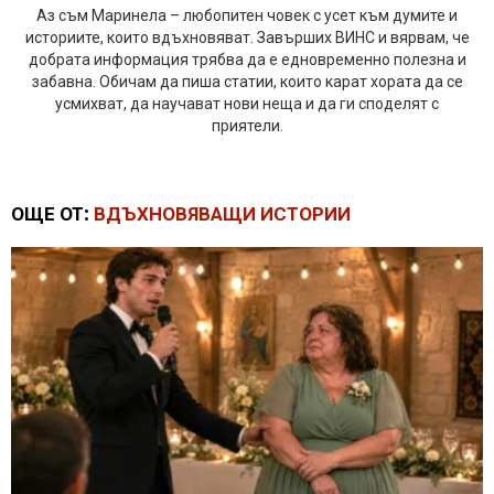
Аз съм Маринела – любопитен човек с усет към думите и
историите, които вдъхновяват. Завърших ВИНС и вярвам, че
добрата информация трябва да е едновременно полезна и
забавна. Обичам да пиша статии, които карат хората да се
усмихват, да научават нови неща и да ги споделят с
приятели.
ОЩЕ ОТ:
ВДЪХНОВЯВАЩИ ИСТОРИИ