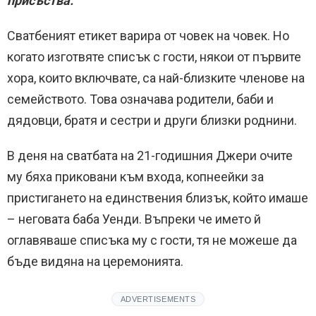
присъства.
Сватбеният етикет варира от човек на човек. Но
когато изготвяте списък с гости, някои от първите
хора, които включвате, са най-близките членове на
семейството. Това означава родители, баби и
дядовци, братя и сестри и други близки роднини.
В деня на сватбата на 21-годишния Джери очите
му бяха приковани към входа, копнеейки за
пристигането на единствения близък, който имаше
– неговата баба Уенди. Въпреки че името й
оглавяваше списъка му с гости, тя не можеше да
бъде видяна на церемонията.
ADVERTISEMENTS