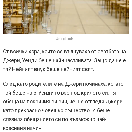
Unsplash
От всички хора, които се вълнуваха от сватбата на
Джери, Уенди беше най-щастливата. Защо да не е
тя? Нейният внук беше нейният свят.
След като родителите на Джери починаха, когато
той беше на 5, Уенди го взе под крилото си. Тя
обеща на покойния си син, че ще отгледа Джери
като прекрасно човешко същество. И беше
спазила обещанието си по възможно най-
красивия начин.