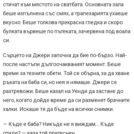
стичат към мястото на сватбата. Основната зала
беше изпълнена със смях, а трапезарията ухаеше
вкусно. Беше толкова прекрасна гледка и скоро
булката вървеше по пътеката, зачервена под воала
си.
Сърцето на Джери започна да бие по-бързо. Най-
после настъпи дългоочакваният момент. Беше
време за техните обети. Той се обърна, за да хване
ръката на баба си, но нея я нямаше. Джери се
разтревожи. Беше казал на Уенди да застане до
него, когато дойде време да си разменят брачните
халки. Искаше тя да бъде на всички снимки.
— Къде е баба? Никъде не я виждам… Къде
отиде? — каза той притеснен.