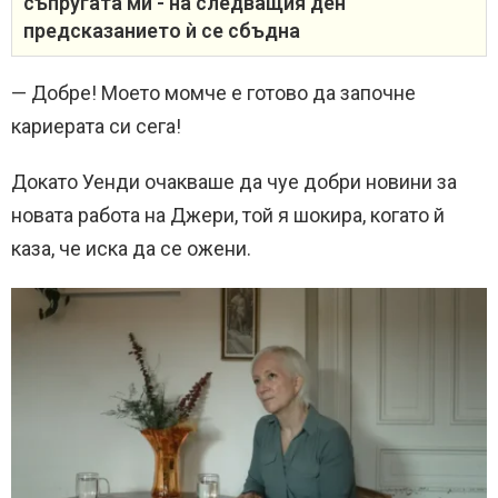
съпругата ми - на следващия ден
предсказанието ѝ се сбъдна
— Добре! Моето момче е готово да започне
кариерата си сега!
Докато Уенди очакваше да чуе добри новини за
новата работа на Джери, той я шокира, когато й
каза, че иска да се ожени.