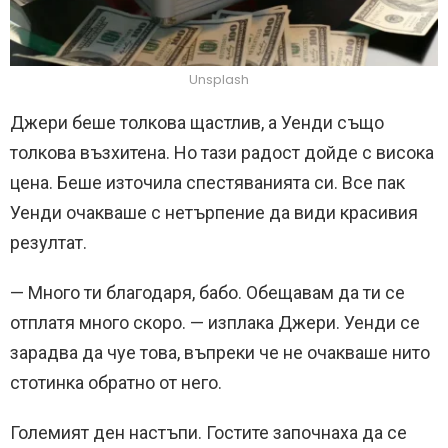
Unsplash
Джери беше толкова щастлив, а Уенди също
толкова възхитена. Но тази радост дойде с висока
цена. Беше източила спестяванията си. Все пак
Уенди очакваше с нетърпение да види красивия
резултат.
— Много ти благодаря, бабо. Обещавам да ти се
отплатя много скоро. — изплака Джери. Уенди се
зарадва да чуе това, въпреки че не очакваше нито
стотинка обратно от него.
Големият ден настъпи. Гостите започнаха да се