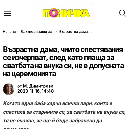
Т
Меню
Ти си тук:
Начало
Вдъхновяващи истории
Възрастна дама, чиито спестявания се изчерпват, след като плаща за сватбата на внука си, не е допусната на церемонията
Възрастна дама, чиито спестявания
се изчерпват, след като плаща за
сватбата на внука си, не е допусната
на церемонията
от
М. Димитрова
2023-11-16, 14:48
Когато една баба харчи всички пари, които е
спестила за старините си, за сватбата на внука си,
тя не очаква, че ще й бъде забранено да