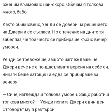
оженим възможно най-скоро. Обичам я толкова
много, бабо.
Както обикновено, Уенди се довери на решението
на Джери и се съгласи. Но с течение на дните тя
забеляза, че той често се прибираше късно вечер
уморен.
Уенди се тревожеше, защото изглеждаше, че
Джери вече не е по-щастливата версия на себе си.
Винаги беше изтощен и едва се прибираше за
вечеря.
— Сине, изглеждаш толкова уморен. Защо работиш
толкова много? — Уенди попита Джери един ден.
Отговорът му я разтърси.