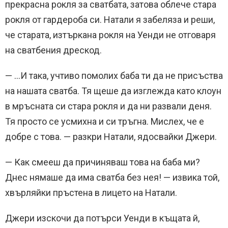
прекрасна рокля за сватбата, затова облече стара
рокля от гардероба си. Натали я забеляза и реши,
че старата, изтъркана рокля на Уенди не отговаря
на сватбения дрескод.
— …И така, учтиво помолих баба ти да не присъства
на нашата сватба. Тя щеше да изглежда като клоун
в мръсната си стара рокля и да ни развали деня.
Тя просто се усмихна и си тръгна. Мислех, че е
добре с това. — разкри Натали, ядосвайки Джери.
— Как смееш да причиняваш това на баба ми?
Днес нямаше да има сватба без нея! — извика той,
хвърляйки пръстена в лицето на Натали.
Джери изскочи да потърси Уенди в къщата й,