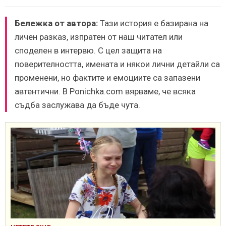
Бележка от автора:
Тази история е базирана на
личен разказ, изпратен от наш читател или
споделен в интервю. С цел защита на
поверителността, имената и някои лични детайли са
променени, но фактите и емоциите са запазени
автентични. В Ponichka.com вярваме, че всяка
съдба заслужава да бъде чута.