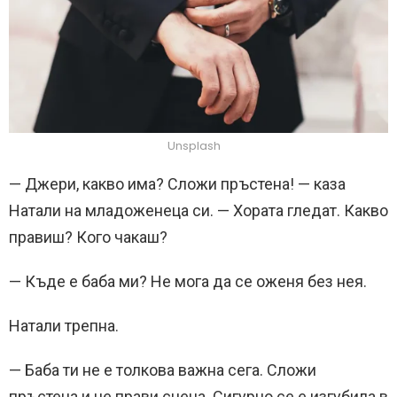
Unsplash
— Джери, какво има? Сложи пръстена! — каза
Натали на младоженеца си. — Хората гледат. Какво
правиш? Кого чакаш?
— Къде е баба ми? Не мога да се оженя без нея.
Натали трепна.
— Баба ти не е толкова важна сега. Сложи
пръстена и не прави сцена. Сигурно се е изгубила в