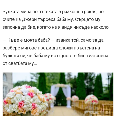
Булката мина по пътеката в разкошна рокля, но
очите на Джери търсеха баба му. Сърцето му
започна да бие, когато не я видя никъде наоколо.
— Къде е моята баба? — извика той, само за да
разбере мигове преди да сложи пръстена на
булката си, че баба му всъщност е била изгонена
от сватбата му…