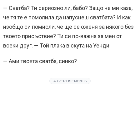
— Сватба? Ти сериозно ли, бабо? Защо не ми каза,
че тя те е помолила да напуснеш сватбата? И как
изобщо си помисли, че ще се оженя за някого без
твоето присъствие? Ти си по-важна за мен от
всеки друг. — Той плака в скута на Уенди.
— Ами твоята сватба, синко?
ADVERTISEMENTS