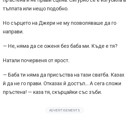
тълпата или нещо подобно.
Но сърцето на Джери не му позволяваше да го
направи.
— Не, няма да се оженя без баба ми. Къде е тя?
Натали почервеня от ярост.
— Баба ти няма да присъства на тази сватба. Казах
й да не го прави. Отказах й достъп… А сега сложи
пръстена! — каза тя, скърцайки със зъби.
ADVERTISEMENTS