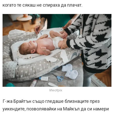
когато те сякаш не спираха да плачат.
lifeofpix
Г-жа Брайтън също гледаше близнаците през
уикендите, позволявайки на Майкъл да си намери