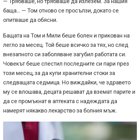
— Трябваше, но трябваше да излезем. За нашия
баща… — Том отново се просълзи, докато се
опитваше да обясни.
Бащата на Том и Мили беше болен и прикован на
легло за месец. Той беше всичко за тях, но след
внезапното си заболяване загубил работата си.
Човекът беше спестил последните си пари през
този месец, за да купи хранителни стоки за
следващата седмица. Но виждайки, че здравето
му се влошава, децата решават да вземат парите и
да се промъкнат в аптеката с надеждата да
намерят някакво лекарство за болния мъж.