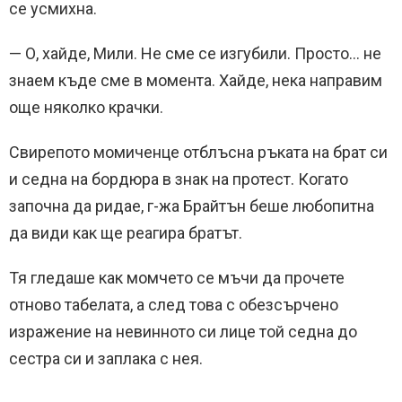
се усмихна.
— О, хайде, Мили. Не сме се изгубили. Просто… не
знаем къде сме в момента. Хайде, нека направим
още няколко крачки.
Свирепото момиченце отблъсна ръката на брат си
и седна на бордюра в знак на протест. Когато
започна да ридае, г-жа Брайтън беше любопитна
да види как ще реагира братът.
Тя гледаше как момчето се мъчи да прочете
отново табелата, а след това с обезсърчено
изражение на невинното си лице той седна до
сестра си и заплака с нея.