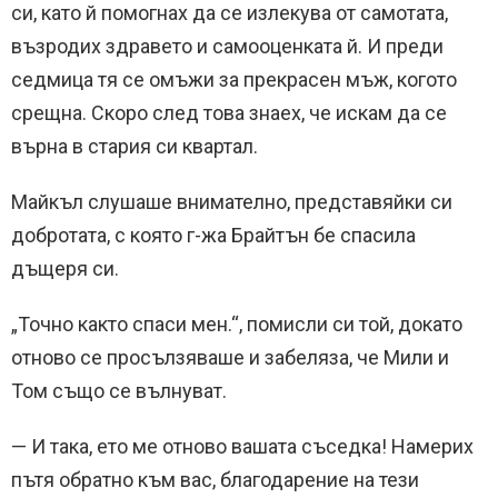
си, като й помогнах да се излекува от самотата,
възродих здравето и самооценката й. И преди
седмица тя се омъжи за прекрасен мъж, когото
срещна. Скоро след това знаех, че искам да се
върна в стария си квартал.
Майкъл слушаше внимателно, представяйки си
добротата, с която г-жа Брайтън бе спасила
дъщеря си.
„Точно както спаси мен.“, помисли си той, докато
отново се просълзяваше и забеляза, че Мили и
Том също се вълнуват.
— И така, ето ме отново вашата съседка! Намерих
пътя обратно към вас, благодарение на тези