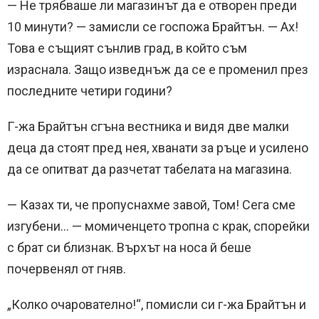
— Не трябваше ли магазинът да е отворен преди
10 минути? — замисли се госпожа Брайтън. — Ах!
Това е същият сънлив град, в който съм
израснала. Защо изведнъж да се е променил през
последните четири години?
Г-жа Брайтън сгъна вестника и видя две малки
деца да стоят пред нея, хванати за ръце и усилено
да се опитват да разчетат табелата на магазина.
— Казах ти, че пропуснахме завой, Том! Сега сме
изгубени… — момиченцето тропна с крак, спорейки
с брат си близнак. Върхът на носа й беше
почервенял от гняв.
„Колко очарователно!“, помисли си г-жа Брайтън и