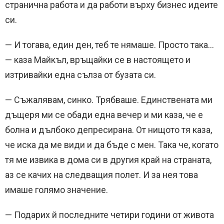
странична работа и да работи върху бизнес идеите
си.
— И тогава, един ден, теб те нямаше. Просто така…
— каза Майкъл, връщайки се в настоящето и
изтривайки една сълза от бузата си.
— Съжалявам, синко. Трябваше. Единствената ми
дъщеря ми се обади една вечер и ми каза, че е
болна и дълбоко депресирана. От нищото тя каза,
че иска да ме види и да бъде с мен. Така че, когато
тя ме извика в дома си в другия край на страната,
аз се качих на следващия полет. И за нея това
имаше голямо значение.
— Подарих й последните четири години от живота