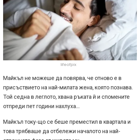
lifeofpix
Майкъл не можеше да повярва, че отново е в
присъствието на най-милата жена, която познава.
Той седна в леглото, хвана ръката й и спомените
отпреди пет години нахлуха…
Майкъл току-що се беше преместил в квартала и
това трябваше да отбележи началото на най-