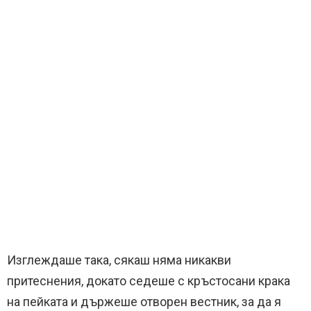
Изглеждаше така, сякаш няма никакви
притеснения, докато седеше с кръстосани крака
на пейката и държеше отворен вестник, за да я