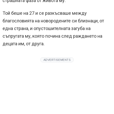
страшната фаза от живота му.
Той беше на 27 и се разкъсваше между
благословията на новородените си близнаци, от
една страна, и опустошителната загуба на
съпругата му, която почина след раждането на
децата им, от друга.
ADVERTISEMENTS