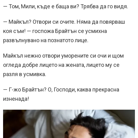
— Том, Мили, къде е баща ви? Трябва да го видя.
— Майкъл? Отвори си очите. Няма да повярваш
коя съм! — госпожа Брайтън се усмихна
развълнувано на познатото лице.
Майкъл нежно отвори уморените си очи и щом
огледа добре лицето на жената, лицето му се
разля в усмивка.
— Г-жо Брайтън? О, Господи, каква прекрасна
изненада!