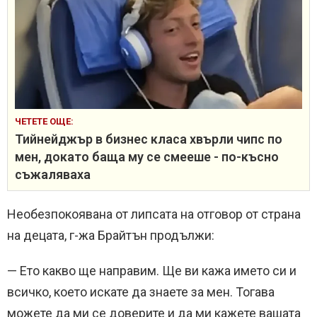
ЧЕТЕТЕ ОЩЕ:
Тийнейджър в бизнес класа хвърли чипс по
мен, докато баща му се смееше - по-късно
съжаляваха
Необезпокоявана от липсата на отговор от страна
на децата, г-жа Брайтън продължи:
— Ето какво ще направим. Ще ви кажа името си и
всичко, което искате да знаете за мен. Тогава
можете да ми се доверите и да ми кажете вашата