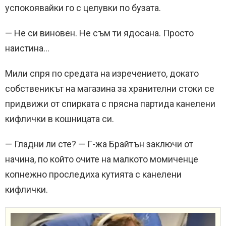
успокоявайки го с целувки по бузата.
— Не си виновен. Не съм ти ядосана. Просто
наистина…
Мили спря по средата на изречението, докато
собственикът на магазина за хранителни стоки се
придвижи от спирката с прясна партида канелени
кифлички в кошницата си.
— Гладни ли сте? — Г-жа Брайтън заключи от
начина, по който очите на малкото момиченце
копнежно проследиха кутията с канелени
кифлички.