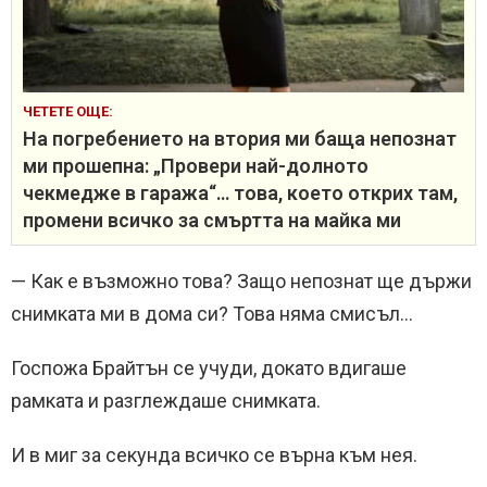
ЧЕТЕТЕ ОЩЕ:
На погребението на втория ми баща непознат
ми прошепна: „Провери най-долното
чекмедже в гаража“… това, което открих там,
промени всичко за смъртта на майка ми
— Как е възможно това? Защо непознат ще държи
снимката ми в дома си? Това няма смисъл…
Госпожа Брайтън се учуди, докато вдигаше
рамката и разглеждаше снимката.
И в миг за секунда всичко се върна към нея.