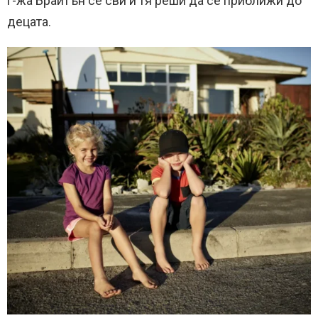
г-жа Брайтън се сви и тя реши да се приближи до
децата.