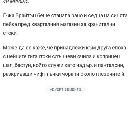
си минало.
Г-жа Брайтън беше станала рано и седна на синята
пейка пред кварталния магазин за хранителни
стоки.
Може да се каже, че принадлежи към друга епоха
с нейните гигантски слънчеви очила и копринен
шал, бастун, който служи като чадър, и панталони,
разкриващи чифт тънки чорапи около глезените й.
ADVERTISEMENTS