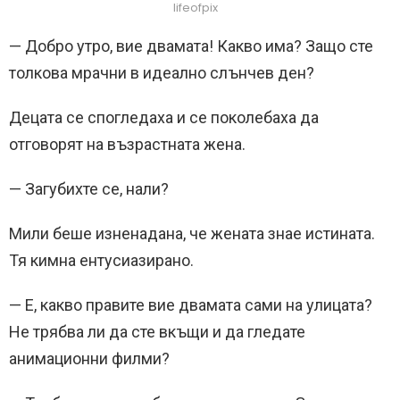
lifeofpix
— Добро утро, вие двамата! Какво има? Защо сте
толкова мрачни в идеално слънчев ден?
Децата се спогледаха и се поколебаха да
отговорят на възрастната жена.
— Загубихте се, нали?
Мили беше изненадана, че жената знае истината.
Тя кимна ентусиазирано.
— Е, какво правите вие двамата сами на улицата?
Не трябва ли да сте вкъщи и да гледате
анимационни филми?