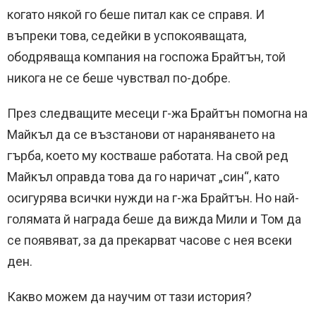
когато някой го беше питал как се справя. И
въпреки това, седейки в успокояващата,
ободряваща компания на госпожа Брайтън, той
никога не се беше чувствал по-добре.
През следващите месеци г-жа Брайтън помогна на
Майкъл да се възстанови от нараняването на
гърба, което му костваше работата. На свой ред
Майкъл оправда това да го наричат „син“, като
осигурява всички нужди на г-жа Брайтън. Но най-
голямата й награда беше да вижда Мили и Том да
се появяват, за да прекарват часове с нея всеки
ден.
Какво можем да научим от тази история?