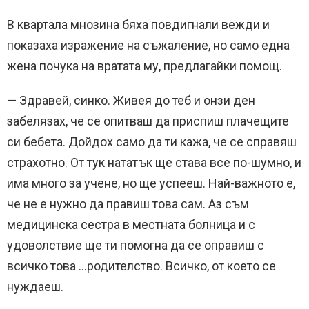
В квартала мнозина бяха повдигнали вежди и
показаха изражение на съжаление, но само една
жена почука на вратата му, предлагайки помощ.
— Здравей, синко. Живея до теб и онзи ден
забелязах, че се опитваш да приспиш плачещите
си бебета. Дойдох само да ти кажа, че се справяш
страхотно. От тук нататък ще става все по-шумно, и
има много за учене, но ще успееш. Най-важното е,
че не е нужно да правиш това сам. Аз съм
медицинска сестра в местната болница и с
удоволствие ще ти помогна да се оправиш с
всичко това …родителство. Всичко, от което се
нуждаеш.