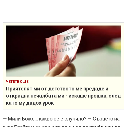
ЧЕТЕТЕ ОЩЕ:
Приятелят ми от детството ме предаде и
открадна печалбата ми - искаше прошка, след
като му дадох урок
— Мили Боже… какво се е случило? — Сърцето на