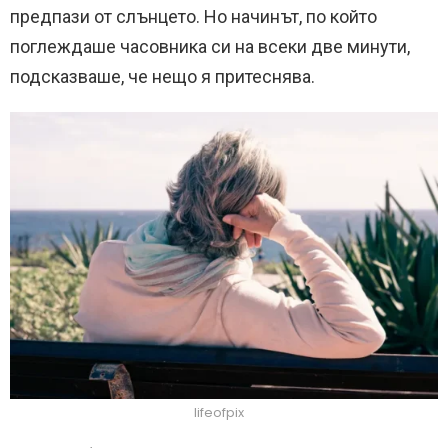
предпази от слънцето. Но начинът, по който
поглеждаше часовника си на всеки две минути,
подсказваше, че нещо я притеснява.
lifeofpix