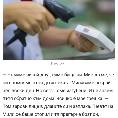
lifeofpix
— Нямаме никой друг, само баща ни. Мислехме, че
си спомняме пътя до аптеката. Минаваме покрай
нея всеки ден. Но сега… сме изгубени. И не знаем
пътя обратно към дома. Всичко е мое грешка! —
Том зарови лице в дланите си и заплака. Гневът на
Мили се беше стопил и тя прегърна брат си,