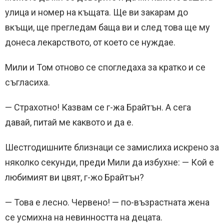
улица и номер на къщата. Ще ви закарам до
вкъщи, ще прегледам баща ви и след това ще му
донеса лекарството, от което се нуждае.
Мили и Том отново се спогледаха за кратко и се
съгласиха.
— Страхотно! Казвам се г-жа Брайтън. А сега
давай, питай ме каквото и да е.
Шестгодишните близнаци се замислиха искрено за
няколко секунди, преди Мили да избухне: — Кой е
любимият ви цвят, г-жо Брайтън?
— Това е лесно. Червено! — по-възрастната жена
се усмихна на невинността на децата.