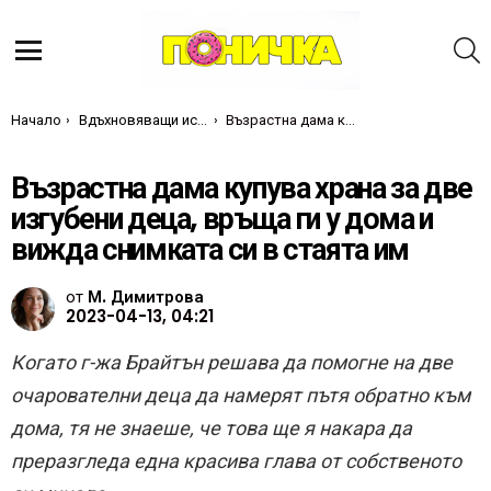
Т
Меню
Ти си тук:
Начало
Вдъхновяващи истории
Възрастна дама купува храна за две изгубени деца, връща ги у дома и вижда снимката си в стаята им
Възрастна дама купува храна за две
изгубени деца, връща ги у дома и
вижда снимката си в стаята им
от
М. Димитрова
2023-04-13, 04:21
Когато г-жа Брайтън решава да помогне на две
очарователни деца да намерят пътя обратно към
дома, тя не знаеше, че това ще я накара да
преразгледа една красива глава от собственото