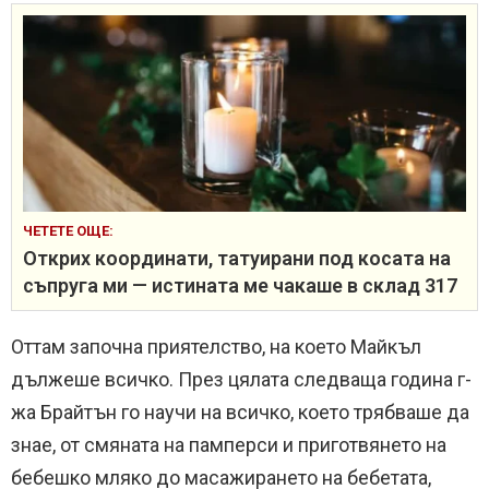
ЧЕТЕТЕ ОЩЕ:
Открих координати, татуирани под косата на
съпруга ми — истината ме чакаше в склад 317
Оттам започна приятелство, на което Майкъл
дължеше всичко. През цялата следваща година г-
жа Брайтън го научи на всичко, което трябваше да
знае, от смяната на памперси и приготвянето на
бебешко мляко до масажирането на бебетата,