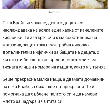
lifeofpix
Г-жа Брайтън чакаше, докато децата се
наслаждаваха на всяка една хапка от канелените
кифлички. Тя завъртя очи към собственика на
магазина, защото закъсня, грабна няколко
допълнителни кифлички за бащата на децата, с
когото трябваше да се срещне, и потегли към
тяхната улица и номера на къщата, както я упътиха.
Беше прекрасна малка къща, а двамата домакини
на г-жа Брайтън бяха още по-прекрасни. Те й
помогнаха да съблече палтото си и да намери
място за чадъра и чантата си.