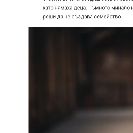
като нямаха деца. Тъмното минало 
реши да не създава семейство.