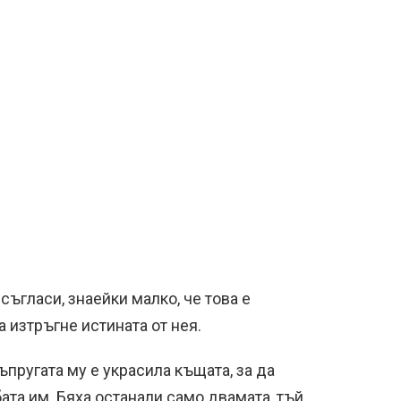
ъгласи, знаейки малко, че това е
а изтръгне истината от нея.
ъпругата му е украсила къщата, за да
ата им. Бяха останали само двамата, тъй