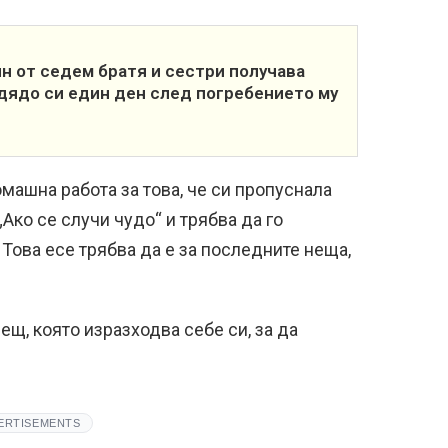
н от седем братя и сестри получава
дядо си един ден след погребението му
омашна работа за това, че си пропуснала
Ако се случи чудо“ и трябва да го
 Това есе трябва да е за последните неща,
ещ, която изразходва себе си, за да
ERTISEMENTS