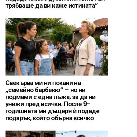
трябваше да ви каже истината“
Свекърва ми ни покани на
„семейно барбекю“ – но ни
подмами с една лъжа, за да ни
унижи пред всички. После 9-
годишната ми дъщеря ѝ подаде
подарък, който обърна всичко