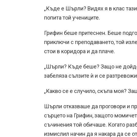
„Къде е Шърли? Видях я в клас тази
попита той учениците.
Грифин беше притеснен. Беше подго
приключи с преподаването, той изле
стои в коридора и да плаче.
„Шърли? Къде беше? Защо не дойде 
забеляза сълзите ѝ и се разтревожи
„Какво се е случило, скъпа моя? За
Шърли отказваше да проговори и п
сърцето на Грифин, защото момичет
съчинения той обичаше. Когато раз
измислил начин да я накара да се о