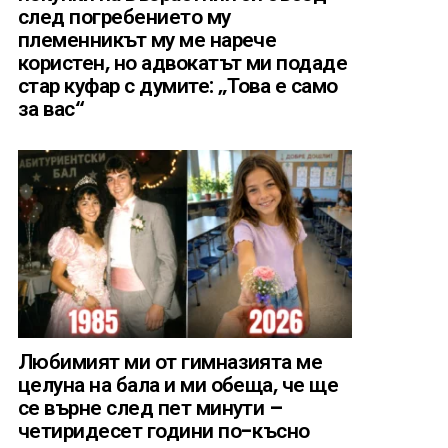
след погребението му
племенникът му ме нарече
користен, но адвокатът ми подаде
стар куфар с думите: „Това е само
за вас“
Любимият ми от гимназията ме
целуна на бала и ми обеща, че ще
се върне след пет минути –
четиридесет години по-късно