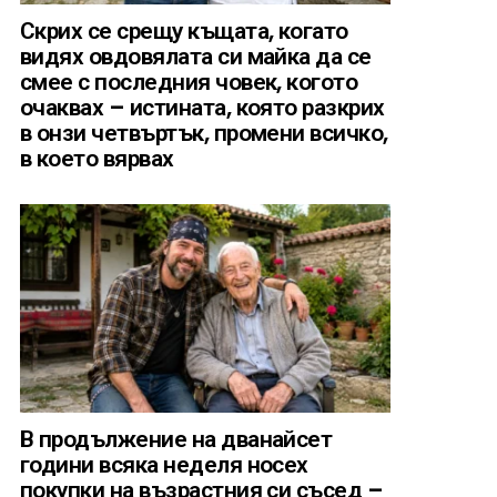
Скрих се срещу къщата, когато
видях овдовялата си майка да се
смее с последния човек, когото
очаквах – истината, която разкрих
в онзи четвъртък, промени всичко,
в което вярвах
В продължение на дванайсет
години всяка неделя носех
покупки на възрастния си съсед –