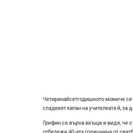
Четиринайсетгодишното момиче се с
сладкият капан на учителката й, за д
Грифин се върна вкъщи и видя, че с
отбележи 40-ата годишнина от сватб