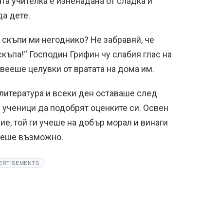
та учителка е изненадана от сладка и
да дете.
, скъпи ми негоднико? Не забравяй, че
скъпа!“ Господин Грифин чу слабия глас на
 вееше целувки от вратата на дома им.
литература и всеки ден оставаше след
е ученици да подобрят оценките си. Освен
е, той ги учеше на добър морал и винаги
 беше възможно.
ERTISEMENTS