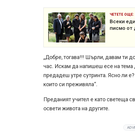
ЧЕТЕТЕ ОЩЕ:
Всеки еди
писмо от 
„Добре, тогава!!! Шърли, давам ти д
час. Искам да напишеш есе на тема „
предадеш утре сутринта. Ясно ли е?
които си преживяла“.
Преданият учител е като светеща св
освети живота на другите.
ADV