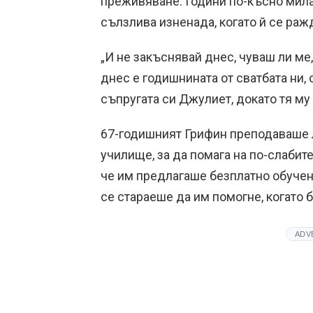
преживяване. Години по-късно мила
сълзлива изненада, когато й се раж
„И не закъснявай днес, чуваш ли ме
днес е годишнината от сватбата ни, 
съпругата си Джулиет, докато тя му
67-годишният Грифин преподаваше 
училище, за да помага на по-слабит
че им предлагаше безплатно обучени
се стараеше да им помогне, когато
ADV