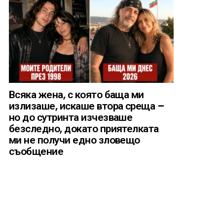
Всяка жена, с която баща ми
излизаше, искаше втора среща –
но до сутринта изчезваше
безследно, докато приятелката
ми не получи едно зловещо
съобщение