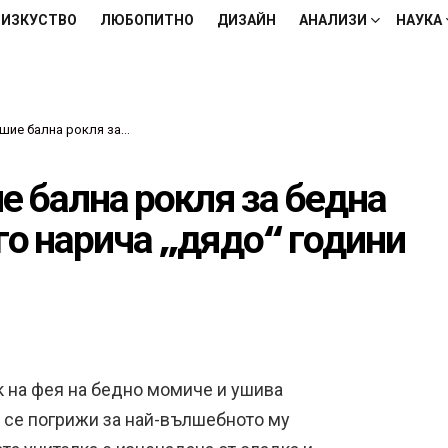
ИЗКУСТВО
ЛЮБОПИТНО
ДИЗАЙН
АНАЛИЗИ
НАУКА
ничка, а бебето ѝ го нарича „дядо“ години по-късно
е бална рокля за бедна
 го нарича „дядо“ години
к на фея на бедно момиче и ушива
да се погрижи за най-вълшебното му