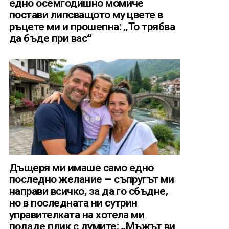
едно осемгодишно момиче
постави липсващото му цвете в
ръцете ми и прошепна: „То трябва
да бъде при вас“
Дъщеря ми имаше само едно
последно желание – съпругът ми
направи всичко, за да го сбъдне,
но в последната ни сутрин
управителката на хотела ми
подаде плик с думите: „Мъжът ви