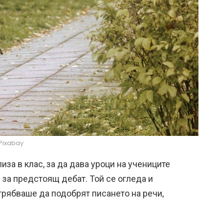
Pixabay
а в клас, за да дава уроци на учениците
и за предстоящ дебат. Той се огледа и
 трябваше да подобрят писането на речи,