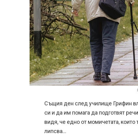
Същия ден след училище Грифин влиз
си и да им помага да подготвят реч
видя, че едно от момичетата, които
липсва…