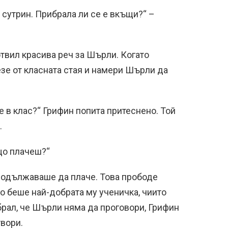
 сутрин. Прибрала ли се е вкъщи?“ –
твил красива реч за Шърли. Когато
зе от класната стая и намери Шърли да
в клас?“ Грифин попита притеснено. Той
.
що плачеш?“
родължаваше да плаче. Това прободе
о беше най-добрата му ученичка, чиито
брал, че Шърли няма да проговори, Грифин
твори.