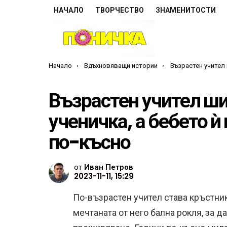
НАЧАЛО
ТВОРЧЕСТВО
ЗНАМЕНИТОСТИ
Ти си тук:
Начало
Вдъхновяващи истории
Възрастен учител шие бална рокля за бедна уче
Възрастен учител ши
ученичка, а бебето ѝ
по-късно
от
Иван Петров
2023-11-11, 15:29
По-възрастен учител става кръстни
мечтаната от него бална рокля, за 