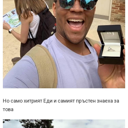
Но само хитрият Еди и самият пръстен знаеха за
това