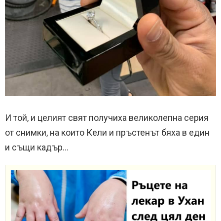
И той, и целият свят получиха великолепна серия
от снимки, на които Кели и пръстенът бяха в един
и същи кадър…