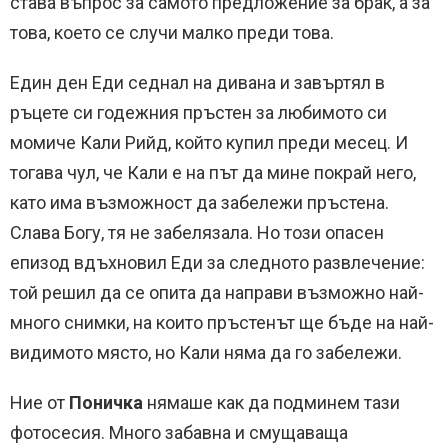
става въпрос за самото предложение за брак, а за
това, което се случи малко преди това.
Един ден Еди седнал на дивана и завъртял в
ръцете си годежния пръстен за любимото си
момиче Кали Рийд, който купил преди месец. И
тогава чул, че Кали е на път да мине покрай него,
като има възможност да забележи пръстена.
Слава Богу, тя не забелязала. Но този опасен
епизод вдъхновил Еди за следното развлечение:
той решил да се опита да направи възможно най-
много снимки, на които пръстенът ще бъде на най-
видимото място, но Кали няма да го забележи.
Ние от
Поничка
нямаше как да подминем тази
фотосесия. Много забавна и смущаваща