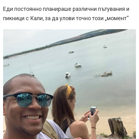
Еди постоянно планираше различни пътувания и
пикници с Кали, за да улови точно този „момент“