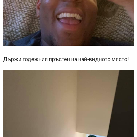
Държи годежния пръстен на най-видното място!