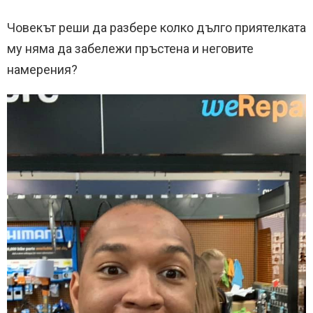
Човекът реши да разбере колко дълго приятелката
му няма да забележи пръстена и неговите
намерения?