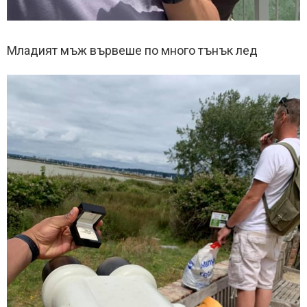
Младият мъж вървеше по много тънък лед