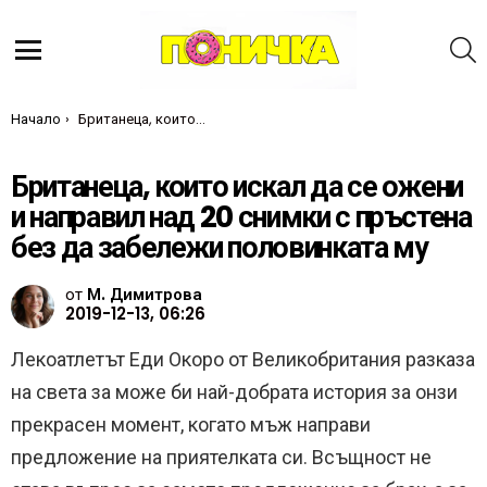
Т
Меню
Ти си тук:
Начало
Британеца, които искал да се ожени и направил над 20 снимки с пръстена без да забележи половинката му
Британеца, които искал да се ожени
и направил над 20 снимки с пръстена
без да забележи половинката му
от
М. Димитрова
2019-12-13, 06:26
Лекоатлетът Еди Окоро от Великобритания разказа
на света за може би най-добрата история за онзи
прекрасен момент, когато мъж направи
предложение на приятелката си. Всъщност не