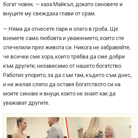
богат човек. — каза Майкъл, докато синовете и
внуците му свеждаха глави от срам.
— Няма да отнесете пари и злато в гроба. Ще
вземете само любовта и уважението, които сте
спечелили през живота си. Никога не забравяйте,
че всички сме хора, които трябва да сме добри
към другите, независимо от нашето богатство.
Работих упорито, за да съм там, където съм днес,
и не желая сляпо да оставя богатството си на
моите синове и внуци, които не знаят как да
уважават другите.