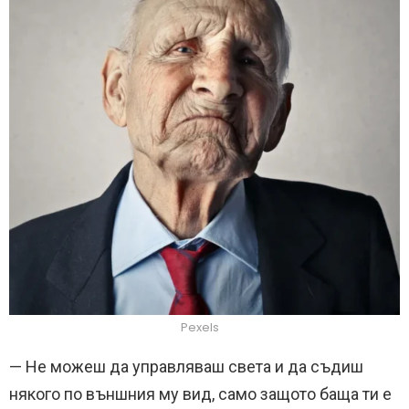
Pexels
— Не можеш да управляваш света и да съдиш
някого по външния му вид, само защото баща ти е