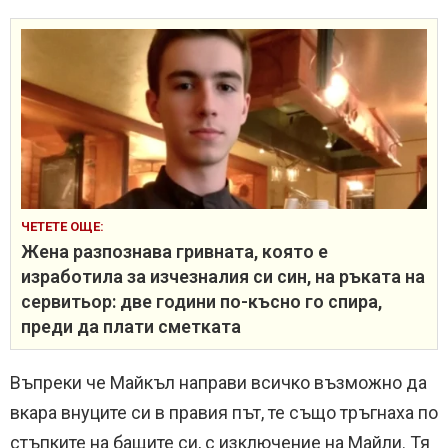
ЧЕТЕТЕ ОЩЕ:
Жена разпознава гривната, която е
изработила за изчезналия си син, на ръката на
сервитьор: две години по-късно го спира,
преди да плати сметката
Въпреки че Майкъл направи всичко възможно да
вкара внуците си в правия път, те също тръгнаха по
стъпките на бащите си, с изключение на Майли. Тя