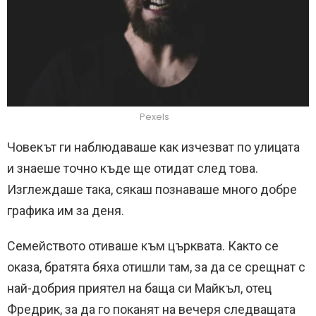
Pexels
Човекът ги наблюдаваше как изчезват по улицата
и знаеше точно къде ще отидат след това.
Изглеждаше така, сякаш познаваше много добре
графика им за деня.
Семейството отиваше към църквата. Както се
оказа, братята бяха отишли там, за да се срещнат с
най-добрия приятел на баща си Майкъл, отец
Фредрик, за да го поканят на вечеря следващата