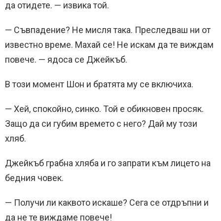
да отидете. — извика той.
— Съвпадение? Не мисля така. Преследваш ни от
известно време. Махай се! Не искам да те виждам
повече. — ядоса се Джейкъб.
В този момент Шон и братята му се включиха.
— Хей, спокойно, синко. Той е обикновен просяк.
Защо да си губим времето с него? Дай му този
хляб.
Джейкъб грабна хляба и го запрати към лицето на
бедния човек.
— Получи ли каквото искаше? Сега се отдръпни и
да не те виждаме повече!