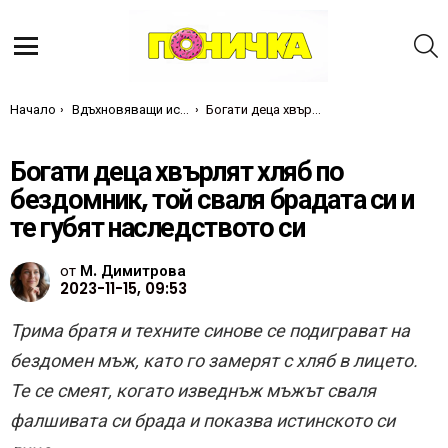
Т
Меню
Ти си тук:
Начало
Вдъхновяващи истории
Богати деца хвърлят хляб по бездомник, той сваля брадата си и те губят наследството си
Богати деца хвърлят хляб по
бездомник, той сваля брадата си и
те губят наследството си
от
М. Димитрова
2023-11-15, 09:53
Трима братя и техните синове се подиграват на
бездомен мъж, като го замерят с хляб в лицето.
Те се смеят, когато изведнъж мъжът сваля
фалшивата си брада и показва истинското си