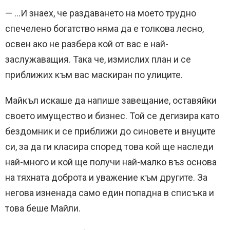
— …И знаех, че раздаването на моето трудно
спечелено богатство няма да е толкова лесно,
освен ако не разбера кой от вас е най-
заслужаващия. Така че, измислих план и се
приближих към вас маскиран по улиците.
Майкъл искаше да напише завещание, оставяйки
своето имущество и бизнес. Той се дегизира като
бездомник и се приближи до синовете и внуците
си, за да ги класира според това кой ще наследи
най-много и кой ще получи най-малко въз основа
на тяхната доброта и уважение към другите. За
негова изненада само един попадна в списъка и
това беше Майли.