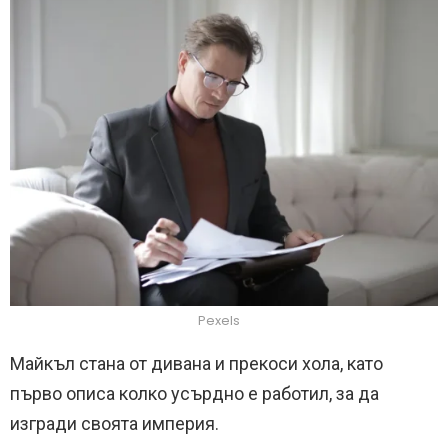
Pexels
Майкъл стана от дивана и прекоси хола, като
първо описа колко усърдно е работил, за да
изгради своята империя.