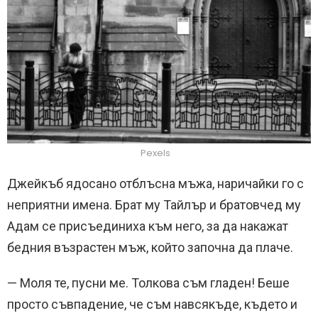
Pexels
Джейкъб ядосано отблъсна мъжа, наричайки го с
неприятни имена. Брат му Тайлър и братовчед му
Адам се присъединиха към него, за да накажат
бедния възрастен мъж, който започна да плаче.
— Моля те, пусни ме. Толкова съм гладен! Беше
просто съвпадение, че съм навсякъде, където и