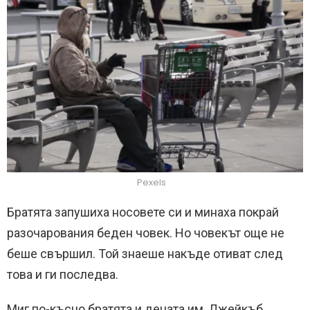
Pexels
Братята запушиха носовете си и минаха покрай
разочарования беден човек. Но човекът още не
беше свършил. Той знаеше накъде отиват след
това и ги последва.
Миг по-късно братята и децата им, Джейкъб,