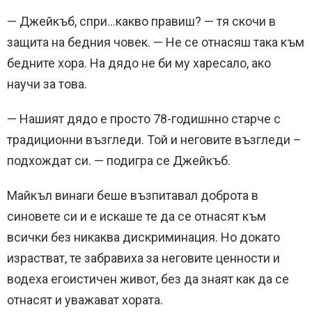
— Джейкъб, спри…какво правиш? — тя скочи в
защита на бедния човек. — Не се отнасяш така към
бедните хора. На дядо не би му харесало, ако
научи за това.
— Нашият дядо е просто 78-годишнно старче с
традиционни възгледи. Той и неговите възгледи –
подхождат си. — подигра се Джейкъб.
Майкъл винаги беше възпитавал доброта в
синовете си и е искаше те да се отнасят към
всички без никаква дискриминация. Но докато
израстват, те забравиха за неговите ценности и
водеха егоистичен живот, без да знаят как да се
отнасят и уважават хората.