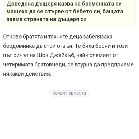
Доведена дъщеря казва на бременната си
мащеха да се отърве от бебето си, бащата
заема страната на дъщеря си
Отново братята и техните деца забелязаха
бездомника да стои отвън. Те бяха бесни и този
път синът на Шон Джейкъб, най-големият от
четиримата братовчеди, се втурна да предприеме
някакви действия.
ADVERTISEMENTS