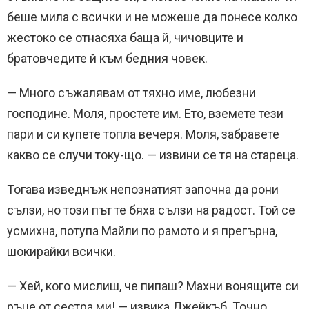
беше мила с всички и не можеше да понесе колко
жестоко се отнасяха баща й, чичовците и
братовчедите й към бедния човек.
— Много съжалявам от тяхно име, любезни
господине. Моля, простете им. Ето, вземете тези
пари и си купете топла вечеря. Моля, забравете
какво се случи току-що. — извини се тя на стареца.
Тогава изведнъж непознатият започна да рони
сълзи, но този път те бяха сълзи на радост. Той се
усмихна, потупа Майли по рамото и я прегърна,
шокирайки всички.
— Хей, кого мислиш, че пипаш? Махни вонящите си
ръце от сестра ми! — извика Джейкъб. Точно