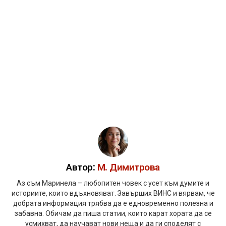
Автор:
М. Димитрова
Аз съм Маринела – любопитен човек с усет към думите и
историите, които вдъхновяват. Завърших ВИНС и вярвам, че
добрата информация трябва да е едновременно полезна и
забавна. Обичам да пиша статии, които карат хората да се
усмихват, да научават нови неща и да ги споделят с