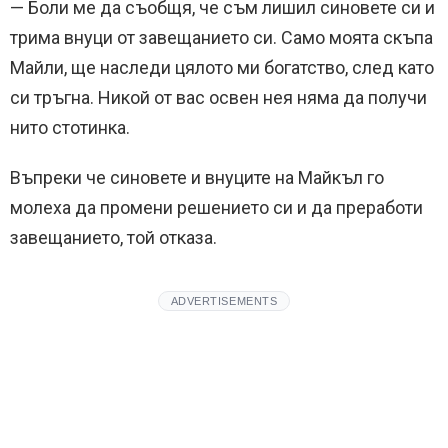
— Боли ме да съобщя, че съм лишил синовете си и
трима внуци от завещанието си. Само моята скъпа
Майли, ще наследи цялото ми богатство, след като
си тръгна. Никой от вас освен нея няма да получи
нито стотинка.
Въпреки че синовете и внуците на Майкъл го
молеха да промени решението си и да преработи
завещанието, той отказа.
ADVERTISEMENTS