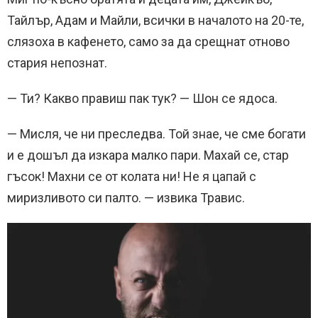
Тайлър, Адам и Майли, всички в началото на 20-те,
слязоха в кафенето, само за да срещнат отново
стария непознат.
— Ти? Какво правиш пак тук? — Шон се ядоса.
— Мисля, че ни преследва. Той знае, че сме богати
и е дошъл да изкара малко пари. Махай се, стар
гъсок! Махни се от колата ни! Не я цапай с
миризливото си палто. — извика Травис.