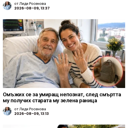
от
Лиди Росенова
2026-08-09, 13:37
Омъжих се за умиращ непознат, след смъртта
му получих старата му зелена раница
от
Лиди Росенова
2026-08-09, 13:13