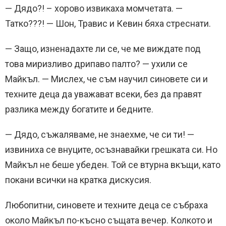
— Дядо?! – хорово извикаха момчетата. —
Татко???! — Шон, Травис и Кевин бяха стреснати.
— Защо, изненадахте ли се, че ме виждате под
това миризливо дрипаво палто? — ухили се
Майкъл. — Мислех, че съм научил синовете си и
техните деца да уважават всеки, без да правят
разлика между богатите и бедните.
— Дядо, съжаляваме, не знаехме, че си ти! —
извиниха се внуците, осъзнавайки грешката си. Но
Майкъл не беше убеден. Той се втурна вкъщи, като
покани всички на кратка дискусия.
Любопитни, синовете и техните деца се събраха
около Майкъл по-късно същата вечер. Колкото и