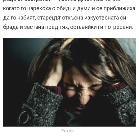
когато го нарекоха с обидни думи и се приближиха
да го набият, старецът откъсна изкуствената си
брада и застана пред тях, оставяйки ги потресени.
Pexels