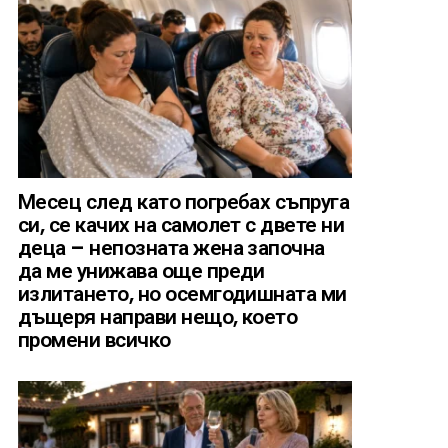
Месец след като погребах съпруга
си, се качих на самолет с двете ни
деца – непозната жена започна
да ме унижава още преди
излитането, но осемгодишната ми
дъщеря направи нещо, което
промени всичко