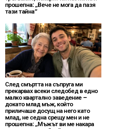
прошепна: „Вече не мога да пазя
тази тайна“
След смъртта на съпруга ми
прекарвах всеки следобед в едно
малко квартално заведение –
докато млад мъж, който
приличаше досущ на него като
млад, не седна срещу мен и не
прошепна: „Мъжът ви ме накара