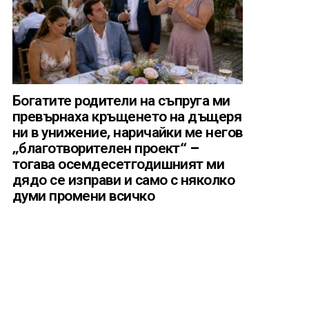
Богатите родители на съпруга ми
превърнаха кръщенето на дъщеря
ни в унижение, наричайки ме негов
„благотворителен проект“ –
тогава осемдесетгодишният ми
дядо се изправи и само с няколко
думи промени всичко