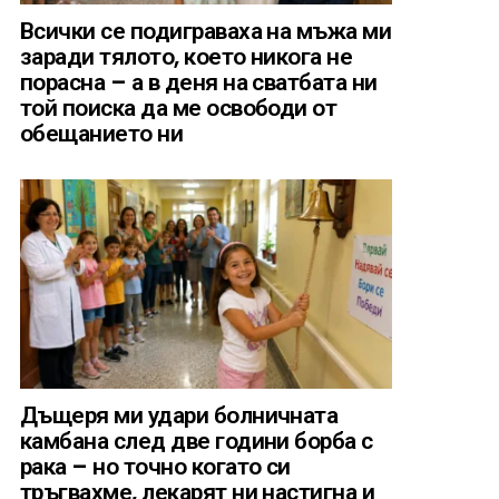
Всички се подиграваха на мъжа ми
заради тялото, което никога не
порасна – а в деня на сватбата ни
той поиска да ме освободи от
обещанието ни
Дъщеря ми удари болничната
камбана след две години борба с
рака – но точно когато си
тръгвахме, лекарят ни настигна и