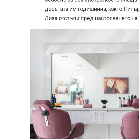
десетата им годишнина, както Питър
Лиза отстъпи пред настояването на