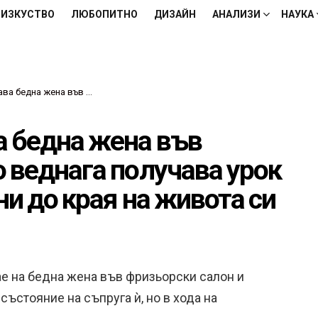
ИЗКУСТВО
ЛЮБОПИТНО
ДИЗАЙН
АНАЛИЗИ
НАУКА
днага получава урок от нея, който ще помни до края на живота си
а бедна жена във
о веднага получава урок
ни до края на живота си
ае на бедна жена във фризьорски салон и
състояние на съпруга ѝ, но в хода на