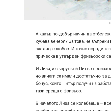
U
А какъв по-добър начин да отбележа
хубава вечеря? За това, че въпреки
заедно, с любов. И точно поради та
прическа в утвърден фризьорски са
И Лиза, и съпругът ѝ Питър произхо
но винаги са имали достатъчно, за 
бонус, който Питър получи на работ
тази среща с фризьор.
В началото Лиза се колебаеше – все
особено за семейство, което плаща 