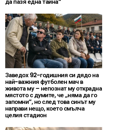
да пазя една тайна“
Заведох 92-годишния си дядо на
най-важния футболен мач в
живота му – непознат му открадна
мястото с думите, че „няма да го
запомни“, но след това синът му
направи нещо, което смълча
целия стадион