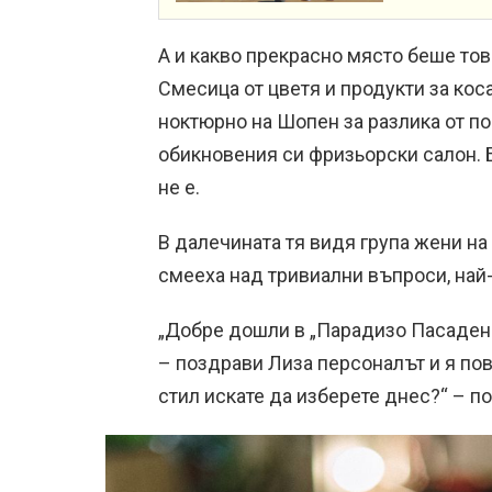
А и какво прекрасно място беше то
Смесица от цветя и продукти за кос
ноктюрно на Шопен за разлика от по
обикновения си фризьорски салон. Б
не е.
В далечината тя видя група жени на 
смееха над тривиални въпроси, най
„Добре дошли в „Парадизо Пасадена
– поздрави Лиза персоналът и я по
стил искате да изберете днес?“ – п