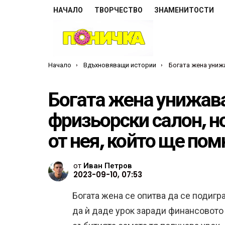
НАЧАЛО
ТВОРЧЕСТВО
ЗНАМЕНИТОСТИ
Ти си тук:
Начало
Вдъхновяващи истории
Богата жена унижава бедна жена във фризьорски салон, но ве
Богата жена унижав
фризьорски салон, н
от нея, който ще пом
от
Иван Петров
2023-09-10, 07:53
Богата жена се опитва да се подигр
да ѝ даде урок заради финансовото 