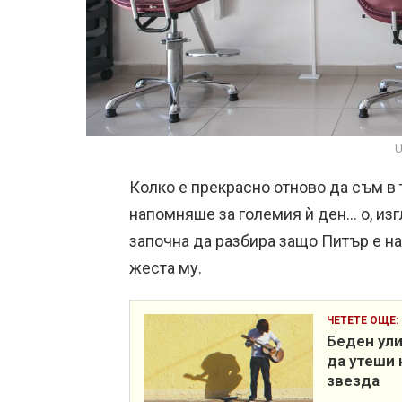
U
Колко е прекрасно отново да съм в 
напомняше за големия ѝ ден… о, изг
започна да разбира защо Питър е на
жеста му.
ЧЕТЕТЕ ОЩЕ:
Беден ули
да утеши 
звезда