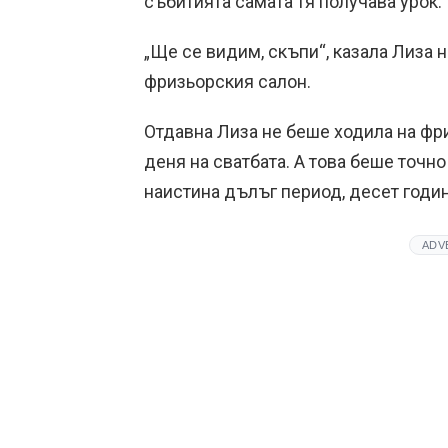
събитията самата тя получава урок.
„Ще се видим, скъпи“, казала Лиза н
фризьорския салон.
Отдавна Лиза не беше ходила на фри
деня на сватбата. А това беше точн
наистина дълъг период, десет годин
ADV