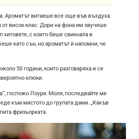
ва. Ароматът витаеше все още във въздуха.
а от висок клас. Дори на фона им звучеше
п хитовете, с които беше свикнала в
еше като сън, но ароматът ѝ напомни, че
около 50 години, които разговаряха и се
-вероятно клюки.
“, госпожо Лоури. Моля, последвайте ме
веде към мястото до групата дами. „Какъв
опита фризьорката.