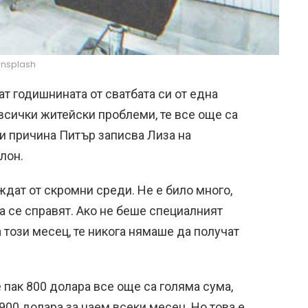
nsplash
т годишнината от сватбата си от една
 всички житейски проблеми, те все още са
зи причина Питър записва Лиза на
лон.
ждат от скромни среди. Не е било много,
да се справят. Ако не беше специалният
а този месец, те никога нямаше да получат
 пак 800 долара все още са голяма сума,
900 долара за наем всеки месец. Но това е