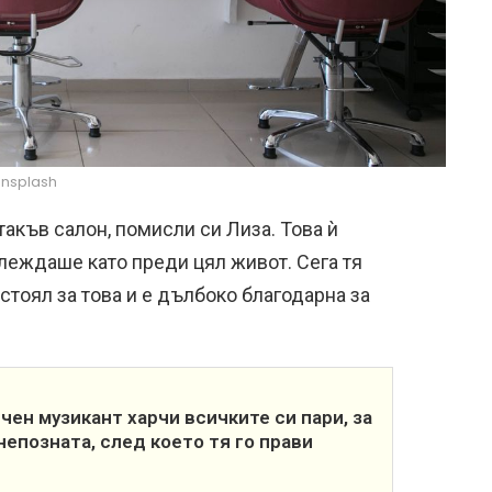
nsplash
такъв салон, помисли си Лиза. Това ѝ
леждаше като преди цял живот. Сега тя
стоял за това и е дълбоко благодарна за
чен музикант харчи всичките си пари, за
непозната, след което тя го прави