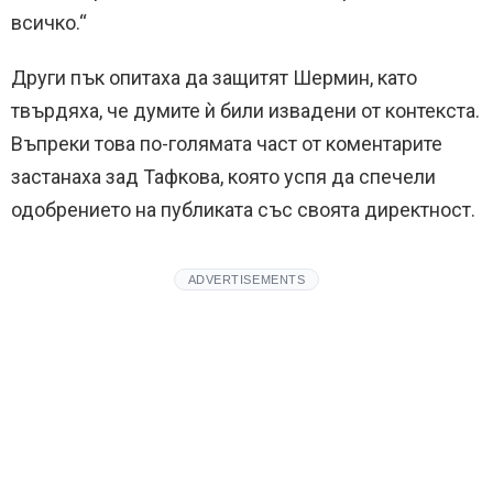
всичко.“
Други пък опитаха да защитят Шермин, като
твърдяха, че думите ѝ били извадени от контекста.
Въпреки това по-голямата част от коментарите
застанаха зад Тафкова, която успя да спечели
одобрението на публиката със своята директност.
ADVERTISEMENTS