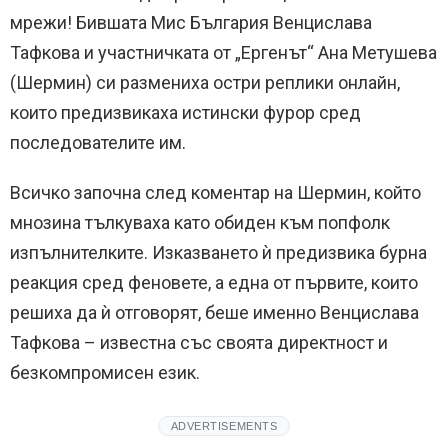
мрежи! Бившата Мис България Венцислава
Тафкова и участничката от „Ергенът“ Ана Метушева
(Шермин) си размениха остри реплики онлайн,
които предизвикаха истински фурор сред
последователите им.
Всичко започна след коментар на Шермин, който
мнозина тълкуваха като обиден към попфолк
изпълнителките. Изказването ѝ предизвика бурна
реакция сред феновете, а една от първите, които
решиха да ѝ отговорят, беше именно Венцислава
Тафкова – известна със своята директност и
безкомпромисен език.
ADVERTISEMENTS