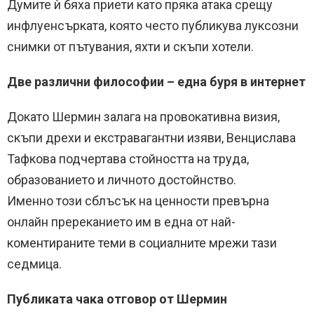
Думите ѝ бяха приети като пряка атака срещу
инфлуенсърката, която често публикува луксозни
снимки от пътувания, яхти и скъпи хотели.
Две различни философии – една буря в интернет
Докато Шермин залага на провокативна визия,
скъпи дрехи и екстравагантни изяви, Венцислава
Тафкова подчертава стойността на труда,
образованието и личното достойнство.
Именно този сблъсък на ценности превърна
онлайн пререканието им в една от най-
коментираните теми в социалните мрежи тази
седмица.
Публиката чака отговор от Шермин