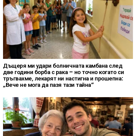
Дъщеря ми удари болничната камбана след
две години борба с рака – но точно когато си
тръгвахме, лекарят ни настигна и прошепна:
„Вече не мога да пазя тази тайна“