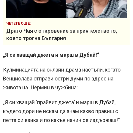
ЧЕТЕТЕ ОЩЕ:
Драго Чая с откровение за приятелството,
което трогна България
„Я си хващай джета и марш в Дубай!“
Кулминацията на онлайн драма настъпи, когато
Венцислава отправи остри думи по адрес на
живота на Шермин в чужбина:
„Я си хващай ‘прайвит джета’ и марш в Дубай,
където дори не искам да знам какво правиш с
петте си езика и по какъв начин се издържаш!“