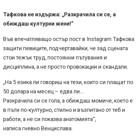
Тафкова не издържа: „Разкрачила си се, а
обиждаш културни жени!“
Във впечатляващо остър пост в Instagram Тафкова
защити певиците, подчертавайки, че зад сцената
стои тежък труд, постоянни пътувания и
дисциплина, а не просто провокации и скандали.
„На 5 езика ли говориш на тези, които си плащат по
50 долара на месец – едва ли…
Разкрачила си се гола, а обиждаш момиче, което е
в пъти по-културно, стилно и възпитано от теб и
работи, а не си показва анатомията“,
написа гневно Венцислава.