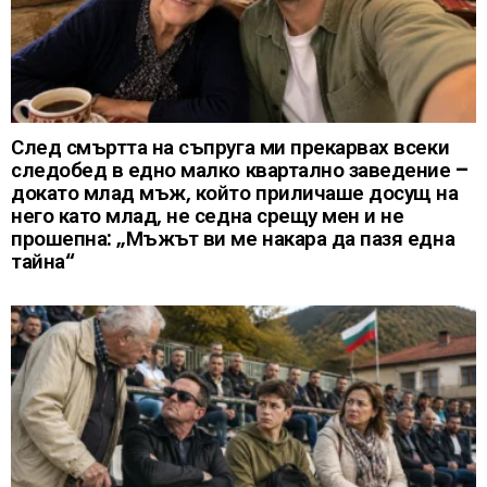
След смъртта на съпруга ми прекарвах всеки
следобед в едно малко квартално заведение –
докато млад мъж, който приличаше досущ на
него като млад, не седна срещу мен и не
прошепна: „Мъжът ви ме накара да пазя една
тайна“