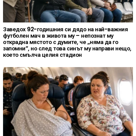
Заведох 92-годишния си дядо на най-важния
футболен мач в живота му – непознат му
открадна мястото с думите, че „няма да го
запомни“, но след това синът му направи нещо,
което смълча целия стадион