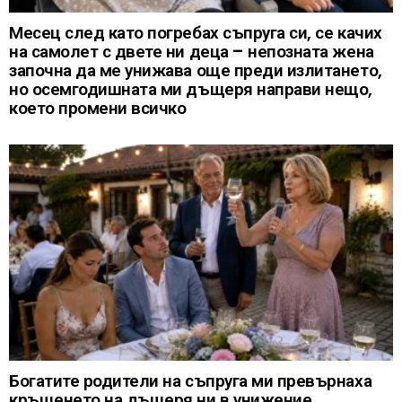
Месец след като погребах съпруга си, се качих
на самолет с двете ни деца – непозната жена
започна да ме унижава още преди излитането,
но осемгодишната ми дъщеря направи нещо,
което промени всичко
Богатите родители на съпруга ми превърнаха
кръщенето на дъщеря ни в унижение,