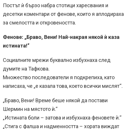
Постът ѝ бързо набра стотици харесвания и
десетки коментари от фенове, които я аплодираха
за смелостта и откровеността.
Фенове: „Браво, Вени! Най-накрая някой ѝ каза
истината!“
Социалните мрежи буквално избухнаха след
думите на Тафкова.
Множество последователи я подкрепиха, като
написаха, че „е казала това, което всички мислят“.
„Браво, Вени! Време беше някой да постави
Шермин на мястото ѝ.“
„Истината боли – затова и избухнаха феновете ѝ.“
„Стига с фалша и надменността – хората виждат