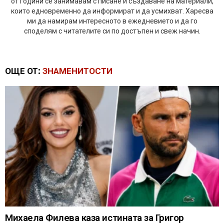
от години се занимавам с писане и създаване на материали,
които едновременно да информират и да усмихват. Харесва
ми да намирам интересното в ежедневието и да го
споделям с читателите си по достъпен и свеж начин.
ОЩЕ ОТ:
ЗНАМЕНИТОСТИ
Михаела Филева каза истината за Григор