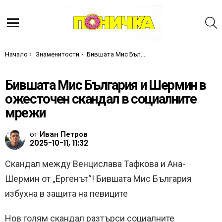
Т
Меню
Ти си тук:
Начало
Знаменитости
Бившата Мис България и Шермин в ожесточен скандал в социалните мрежи
Бившата Мис България и Шермин в
ожесточен скандал в социалните
мрежи
от
Иван Петров
2025-10-11, 11:32
Скандал между Венцислава Тафкова и Ана-
Шермин от „Ергенът“! Бившата Мис България
избухна в защита на певиците
Нов голям скандал разтърси социалните