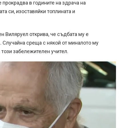
е прокрадва в годините на здрача на
лата си, изоставяйки топлината и
ен Виляруел открива, че съдбата му е
 Случайна среща с някой от миналото му
 този забележителен учител.