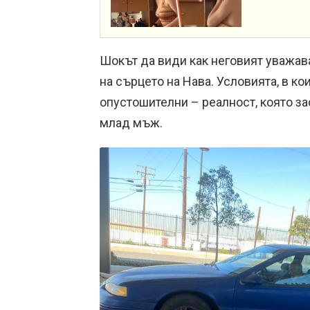
Шокът да види как неговият уважав
на сърцето на Нава. Условията, в ко
опустошителни – реалност, която з
млад мъж.