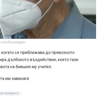
.com/fox42kptm
 когато се приближава до превозното
зира дълбокото въздействие, което тази
вота на бившия му учител.
та им завинаги
ERTISEMENTS