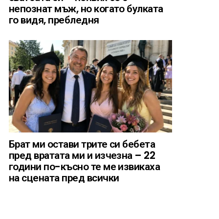
непознат мъж, но когато булката
го видя, пребледня
Брат ми остави трите си бебета
пред вратата ми и изчезна – 22
години по-късно те ме извикаха
на сцената пред всички