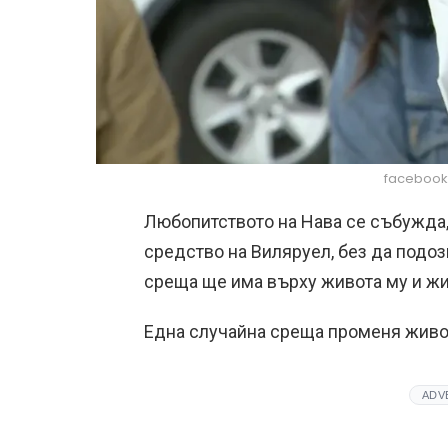
facebook
Любопитството на Нава се събужда,
средство на Виляруел, без да подо
среща ще има върху живота му и жи
Една случайна среща променя живо
ADV