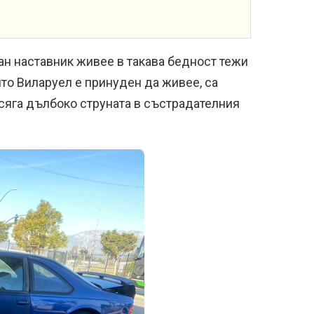
ан наставник живее в такава бедност тежи
ито Виларуел е принуден да живее, са
асяга дълбоко струната в състрадателния