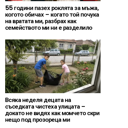
55 години пазех роклята за мъжа,
когото обичах – когато той почука
на вратата ми, разбрах как
семейството ми ни е разделило
Всяка неделя децата на
съседката чистеха улицата –
докато не видях как момчето скри
нещо под прозореца ми