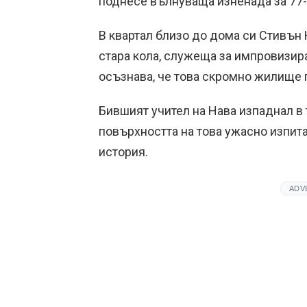
поднесе вълнуваща изненада за 77-
В квартал близо до дома си Стивън 
стара кола, служеща за импровизир
осъзнава, че това скромно жилище 
Бившият учител на Нава изпаднал в т
повърхността на това ужасно изпит
история.
ADV