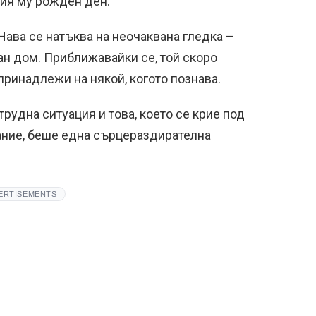
ия му рожден ден.
Нава се натъква на неочаквана гледка –
ан дом. Приближавайки се, той скоро
принадлежи на някой, когото познава.
рудна ситуация и това, което се крие под
ание, беше една сърцераздирателна
ERTISEMENTS