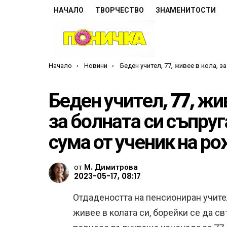
НАЧАЛО
ТВОРЧЕСТВО
ЗНАМЕНИТОСТИ
Ти си тук:
Начало
Новини
Беден учител, 77, живее в кола, за да спести за болната си съпруга — получава огромна сума от ученик на рожден
Беден учител, 77, жив
за болната си съпру
сума от ученик на р
от
М. Димитрова
2023-05-17, 08:17
Отдадеността на пенсиониран учител
живее в колата си, борейки се да с