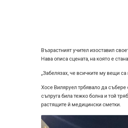
Възрастният учител изоставил своет
Нава описа сцената, на която е стана
„Забелязах, че всичките му вещи са в
Хосе Виляруел трбявало да събере 
съпруга била тежко болна и той тря
растящите й медицински сметки.