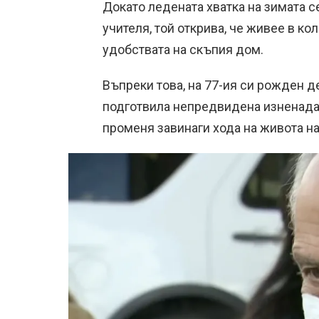
Докато ледената хватка на зимата с
учителя, той открива, че живее в ко
удобствата на скъпия дом.
Въпреки това, на 77-ия си рожден д
подготвила непредвидена изненада.
променя завинаги хода на живота на