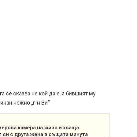
та се оказва не кой да е, а бившият му
ричан нежно „г-н Ви“
ерява камера на живо и хваща
 си с друга жена в същата минута