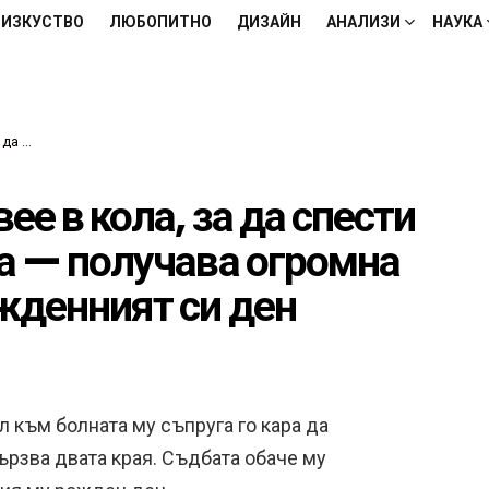
ИЗКУСТВО
ЛЮБОПИТНО
ДИЗАЙН
АНАЛИЗИ
НАУКА
ният си ден
ее в кола, за да спести
га — получава огромна
ожденният си ден
 към болната му съпруга го кара да
вързва двата края. Съдбата обаче му