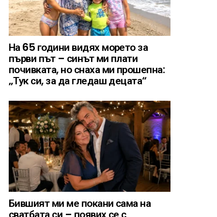
На 65 години видях морето за
първи път – синът ми плати
почивката, но снаха ми прошепна:
„Тук си, за да гледаш децата“
Бившият ми ме покани сама на
сватбата си – появих се с