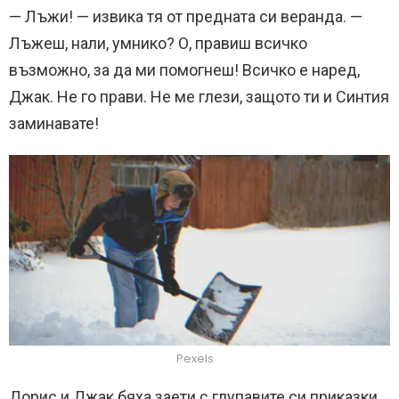
— Лъжи! — извика тя от предната си веранда. —
Лъжеш, нали, умнико? О, правиш всичко
възможно, за да ми помогнеш! Всичко е наред,
Джак. Не го прави. Не ме глези, защото ти и Синтия
заминавате!
Pexels
Дорис и Джак бяха заети с глупавите си приказки,