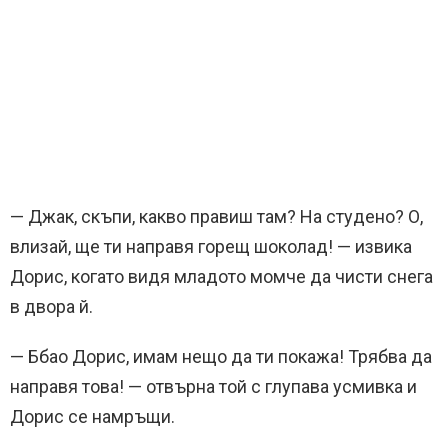
— Джак, скъпи, какво правиш там? На студено? О,
влизай, ще ти направя горещ шоколад! — извика
Дорис, когато видя младото момче да чисти снега
в двора й.
— Ббао Дорис, имам нещо да ти покажа! Трябва да
направя това! — отвърна той с глупава усмивка и
Дорис се намръщи.