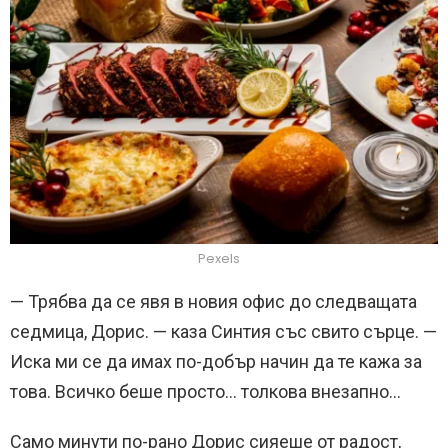
Pexels
— Трябва да се явя в новия офис до следващата
седмица, Дорис. — каза Синтия със свито сърце. —
Иска ми се да имах по-добър начин да те кажа за
това. Всичко беше просто… толкова внезапно…
Само минути по-рано Дорис сияеше от радост,