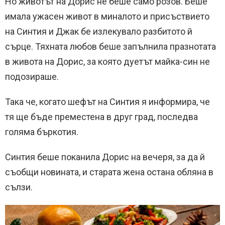
Но животът на Дорис не беше само розов. Беше
имала ужасен живот в миналото и присъствието
на Синтия и Джак бе излекувало разбитото й
сърце. Тяхната любов беше запълнила празнотата
в живота на Дорис, за която дуетът майка-син не
подозираше.
Така че, когато шефът на Синтия я информира, че
тя ще бъде преместена в друг град, последва
голяма бъркотия.
Синтия беше поканила Дорис на вечеря, за да й
съобщи новината, и старата жена остана обляна в
сълзи.