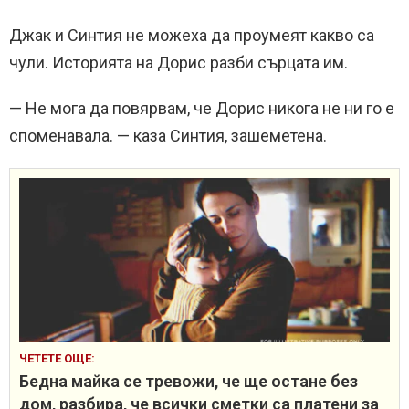
Джак и Синтия не можеха да проумеят какво са
чули. Историята на Дорис разби сърцата им.
— Не мога да повярвам, че Дорис никога не ни го е
споменавала. — каза Синтия, зашеметена.
ЧЕТЕТЕ ОЩЕ:
Бедна майка се тревожи, че ще остане без
дом, разбира, че всички сметки са платени за