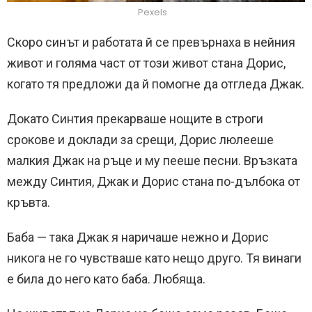
Pexels
Скоро синът и работата й се превърнаха в нейния
живот и голяма част от този живот стана Дорис,
когато тя предложи да й помогне да отгледа Джак.
Докато Синтия прекарваше нощите в строги
срокове и доклади за срещи, Дорис люлееше
малкия Джак на ръце и му пееше песни. Връзката
между Синтия, Джак и Дорис стана по-дълбока от
кръвта.
Баба — така Джак я наричаше нежно и Дорис
никога не го чувстваше като нещо друго. Тя винаги
е била до него като баба. Любяща.