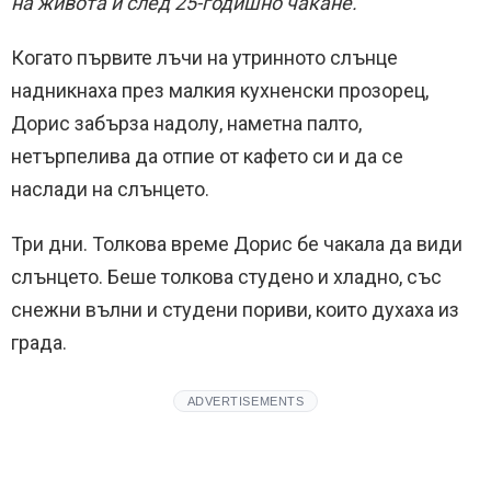
на живота й след 25-годишно чакане.
Когато първите лъчи на утринното слънце
надникнаха през малкия кухненски прозорец,
Дорис забърза надолу, наметна палто,
нетърпелива да отпие от кафето си и да се
наслади на слънцето.
Три дни. Толкова време Дорис бе чакала да види
слънцето. Беше толкова студено и хладно, със
снежни вълни и студени пориви, които духаха из
града.
ADVERTISEMENTS