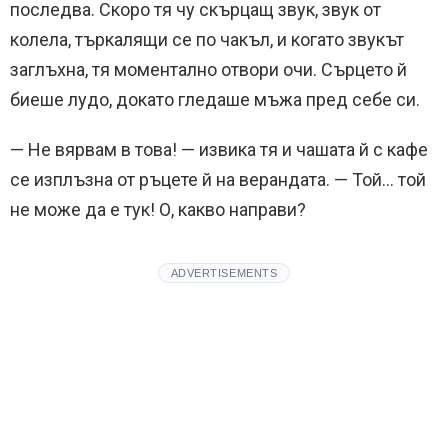
последва. Скоро тя чу скърцащ звук, звук от
колела, търкалящи се по чакъл, и когато звукът
заглъхна, тя моментално отвори очи. Сърцето й
биеше лудо, докато гледаше мъжа пред себе си.
— Не вярвам в това! — извика тя и чашата й с кафе
се изплъзна от ръцете й на верандата. — Той… той
не може да е тук! О, какво направи?
ADVERTISEMENTS