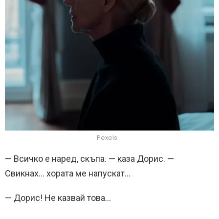
Pexels
— Всичко е наред, скъпа. — каза Дорис. —
Свикнах… хората ме напускат…
— Дорис! Не казвай това…