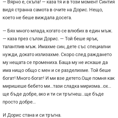
— Вярно е, скъпа! — каза тя и в този момент Синтия
видя странна самота в очите на Дорис. Нещо,
което не беше виждала досега.
— Бях много млада, когато се влюбих в един мъж.
— каза през сълзи Дорис. — Той беше ярък,
талантлив мъж. Имахме син, дете със специални
нужди, докато излизахме. Скоро след раждането
му нещата се промениха. Баща му не искаше да
има нищо общо с мен и се разделихме. Той беше
богат! Много богат! И ми взе детето.Още помня как
миришеше бебето ми…тази сладка миризма…ох…
ще бъде добре, ако и ти си тръгнеш…ще бъде
просто добре…
И Дорис стана и си тръгна.