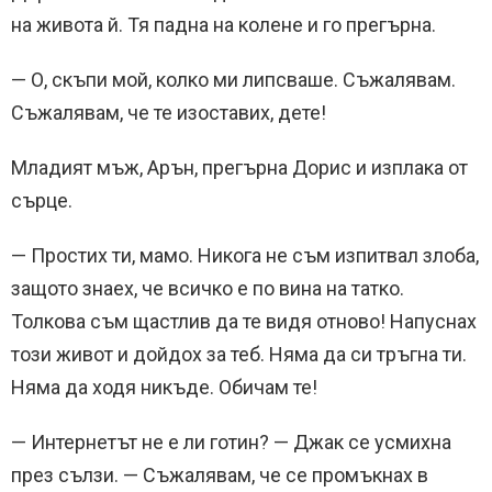
на живота й. Тя падна на колене и го прегърна.
— О, скъпи мой, колко ми липсваше. Съжалявам.
Съжалявам, че те изоставих, дете!
Младият мъж, Арън, прегърна Дорис и изплака от
сърце.
— Простих ти, мамо. Никога не съм изпитвал злоба,
защото знаех, че всичко е по вина на татко.
Толкова съм щастлив да те видя отново! Напуснах
този живот и дойдох за теб. Няма да си тръгна ти.
Няма да ходя никъде. Обичам те!
— Интернетът не е ли готин? — Джак се усмихна
през сълзи. — Съжалявам, че се промъкнах в