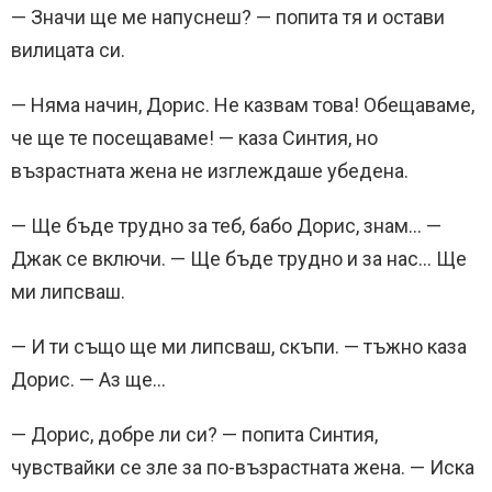
— Значи ще ме напуснеш? — попита тя и остави
вилицата си.
— Няма начин, Дорис. Не казвам това! Обещаваме,
че ще те посещаваме! — каза Синтия, но
възрастната жена не изглеждаше убедена.
— Ще бъде трудно за теб, бабо Дорис, знам… —
Джак се включи. — Ще бъде трудно и за нас… Ще
ми липсваш.
— И ти също ще ми липсваш, скъпи. — тъжно каза
Дорис. — Аз ще…
— Дорис, добре ли си? — попита Синтия,
чувствайки се зле за по-възрастната жена. — Иска