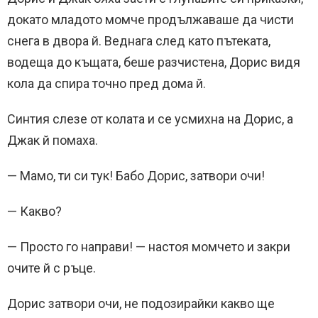
докато младото момче продължаваше да чисти
снега в двора й. Веднага след като пътеката,
водеща до къщата, беше разчистена, Дорис видя
кола да спира точно пред дома й.
Синтия слезе от колата и се усмихна на Дорис, а
Джак й помаха.
— Мамо, ти си тук! Бабо Дорис, затвори очи!
— Какво?
— Просто го направи! — настоя момчето и закри
очите й с ръце.
Дорис затвори очи, не подозирайки какво ще