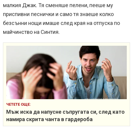
малкия Джак. Тя сменяше пелени, пееше му
приспивни песнички и само тя знаеше колко
безсънни нощи имаше след края на отпуска по
майчинство на Синтия.
ЧЕТЕТЕ ОЩЕ:
Мъж иска да напусне съпругата си, след като
намира скрита чанта в гардероба