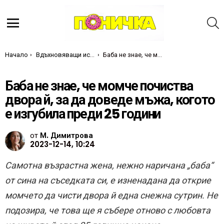
Т
Меню
Ти си тук:
Начало
Вдъхновяващи истории
Баба не знае, че момче почиства двора й, за да доведе мъжа, когото е изгубила преди 25 години
Баба не знае, че момче почиства
двора й, за да доведе мъжа, когото
е изгубила преди 25 години
от
М. Димитрова
2023-12-14, 10:24
Самотна възрастна жена, нежно наричана „баба“
от сина на съседката си, е изненадана да открие
момчето да чисти двора й една снежна сутрин. Не
подозира, че това ще я събере отново с любовта