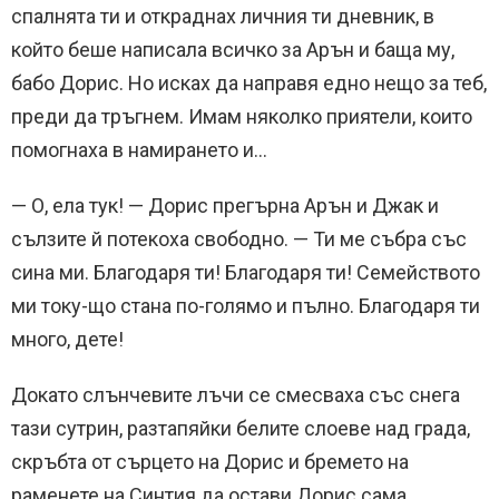
спалнята ти и откраднах личния ти дневник, в
който беше написала всичко за Арън и баща му,
бабо Дорис. Но исках да направя едно нещо за теб,
преди да тръгнем. Имам няколко приятели, които
помогнаха в намирането и…
— О, ела тук! — Дорис прегърна Арън и Джак и
сълзите й потекоха свободно. — Ти ме събра със
сина ми. Благодаря ти! Благодаря ти! Семейството
ми току-що стана по-голямо и пълно. Благодаря ти
много, дете!
Докато слънчевите лъчи се смесваха със снега
тази сутрин, разтапяйки белите слоеве над града,
скръбта от сърцето на Дорис и бремето на
раменете на Синтия да остави Дорис сама