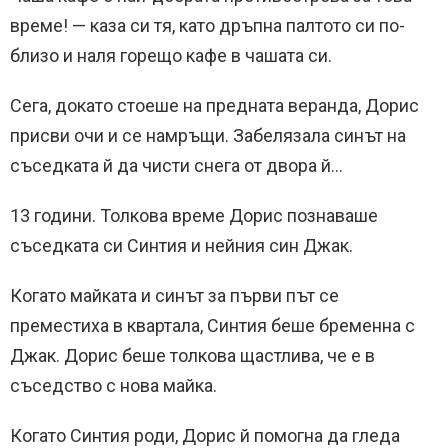
време! — каза си тя, като дръпна палтото си по-
близо и наля горещо кафе в чашата си.
Сега, докато стоеше на предната веранда, Дорис
присви очи и се намръщи. Забелязала синът на
съседката й да чисти снега от двора й…
13 години. Толкова време Дорис познаваше
съседката си Синтия и нейния син Джак.
Когато майката и синът за първи път се
преместиха в квартала, Синтия беше бременна с
Джак. Дорис беше толкова щастлива, че е в
съседство с нова майка.
Когато Синтия роди, Дорис й помогна да гледа