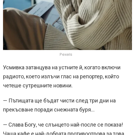
Pexels
Усмивка затанцува на устните й, когато включи
радиото, което излъчи глас на репортер, който
четеше сутрешните новини.
— Пътищата ще бъдат чисти след три дни на
прекъсване поради снежната буря…
— Слава Богу, че слънцето най-после се показа!
Чаша кафе е най-добрата противоотрова за това