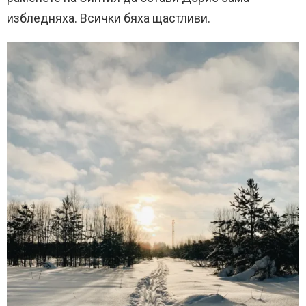
избледняха. Всички бяха щастливи.