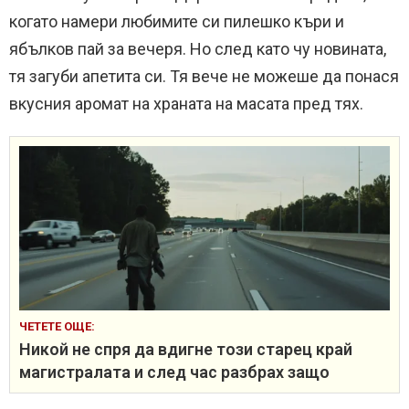
когато намери любимите си пилешко къри и
ябълков пай за вечеря. Но след като чу новината,
тя загуби апетита си. Тя вече не можеше да понася
вкусния аромат на храната на масата пред тях.
ЧЕТЕТЕ ОЩЕ:
Никой не спря да вдигне този старец край
магистралата и след час разбрах защо